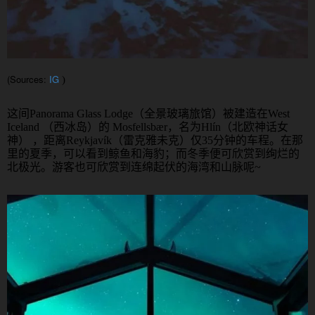
(Sources:
IG
)
这间
Panorama Glass Lodge
（全景玻璃旅馆）被建造在
West
Iceland
（西冰岛）的
Mosfellsbær
，名为
Hl
í
n
（北欧神话女
神） ，距离
Reykjav
í
k
（雷克雅未克）仅
35
分钟的车程。在那
里的夏季，可以看到鲸鱼和海豹；而冬季便可欣赏到绚烂的
北极光。游客也可欣赏到连绵起伏的海湾和山脉呢
~