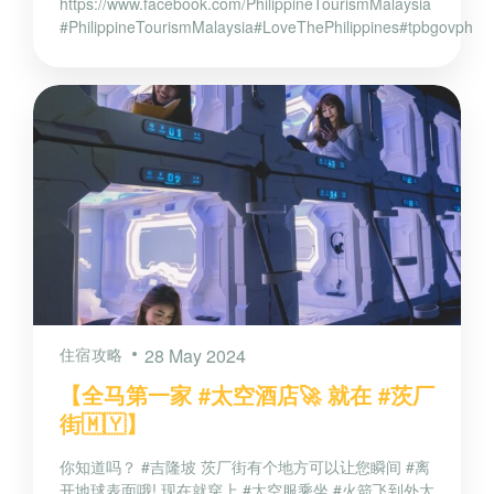
https://www.facebook.com/PhilippineTourismMalaysia
#PhilippineTourismMalaysia#LoveThePhilippines#tpbgovph
住宿攻略
28 May 2024
【全马第一家 #太空酒店🚀 就在 #茨厂
街🇲🇾】
你知道吗？ #吉隆坡 茨厂街有个地方可以让您瞬间 #离
开地球表面哦! 现在就穿上 #太空服乘坐 #火箭飞到外太