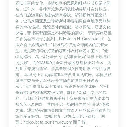
还以丰富的文化、热情好客的民风和独特的节庆活动闻
名。近年来，菲律宾旅游局积极推动穆斯林友好旅游，
在热门旅游目的地提供清真餐饮、祈祷设施等配套服
务，让马来西亚及全球穆斯林游客能更便利地享受菲律
宾的海岛假期。无论是休闲度假、潜水探险，还是文化
探索，菲律宾都能满足不同游客的需求。 菲律宾旅游推
广委员会市场专员比利（Billy John N. Casabuena）在
推介会上热情介绍：”长滩岛不仅是全球闻名的度假天
堂，更是我们精心打造的穆斯林友好旅游示范区。”他
特别指出，岛上4公里长的白沙滩被誉为”世界上最细软
的沙滩”，而2023年9月全新开放的穆斯林友好专区，则
配备了专属祈祷室、清真餐饮和女性专用泳区等贴心设
施。 菲律宾正计划着增加马来西亚直飞航班。菲律宾旅
游推广委员会大马代表处市场总监拿督王珊盈表
示：”我们提供从亲子旅游到探险等多样化体验，特别
是新推出的穆斯林友好设施，展现了对多元文化的包
容。” 菲律宾旅游局将携手数十位马来西亚主流媒体与
知名艺人及网红，共同开启一场别开生面的”菲式”体验
之旅。通过镜头和精美图文向数百万粉丝传递菲律宾旅
游的多元魅力。 欲知详情，欢迎点击以下链接： 网
页：https://beta.tourism.gov.ph/ 面子书：