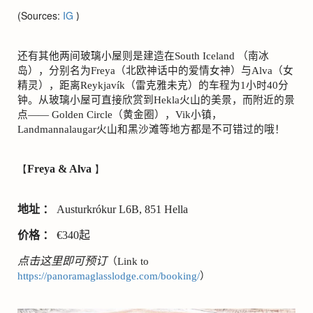
(Sources:
IG
)
还有其他两间玻璃小屋则是建造在
South Iceland
（南冰
岛），分别名为
Freya
（北欧神话中的爱情女神）与
Alva
（女
精灵），距离
Reykjav
í
k
（雷克雅未克）的车程为
1
小时
40
分
钟。从玻璃小屋可直接欣赏到
Hekla
火山的美景，而附近的景
点——
Golden Circle
（黄金圈），
Vik
小镇，
Landmannalaugar
火山和黑沙滩等地方都是不可错过的哦！
【
Freya & Alva
】
地址 ：
Austurkr
ó
kur L6B, 851 Hella
价格 ：
€
340
起
点击这里即可预订
（
Link to
https://panoramaglasslodge.com/booking/
）