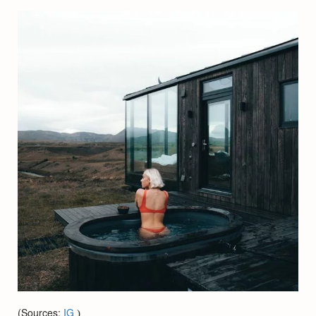
(Sources:
IG
)