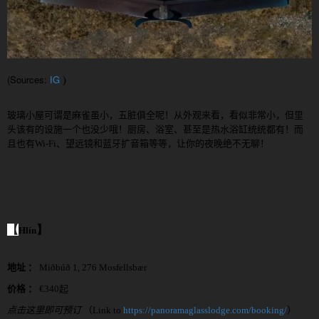
(Sources:
IG
)
玻璃小屋可谓是麻雀虽小，五脏俱全呢！从外观来看，看似非常小，但里
头该有的设施一个也没少哦！厨房、浴室、甚至是热水浴缸统统都有！而
且也有
Wi-Fi
、望远镜和蓝牙扩音箱等等，让你的夜晚绝不无聊！
【
】
Hlín
地址 ：
Miðb
ú
ð 1, 276 Mosfellsbær
价格 ：
€
340
起
点击这里即可预订
（
Link to
https://panoramaglasslodge.com/booking/
）