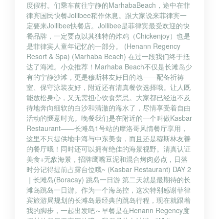
度假村。们乘车前往宁静的MarhabaBeach，途中在菲
律宾国民快餐Jollibee稍作休息。跟大家说来菲律宾一
定要来Jollibee快餐店。Jollibee是菲律宾最受欢迎的快
餐品牌，一定要点以其独特的炸鸡（Chickenjoy）也是
是菲律宾人童年记忆的一部分。 (Henann Regency
Resort & Spa) (Marhaba Beach) 在过一段我们终于抵
达了海滩。小众推荐！Marhaba Beach不仅是长滩岛少
有的宁静沙滩，更是穆斯林友好目的地——配备祈祷
室、保守泳装友好，附近还有清真餐饮选择哦。让人既
能放松身心，又无需担心饮食禁忌。大家都已经迫不及
待地奔向细软的白沙和清澈的海水了，尽情享受着自由
活动的惬意时光。晚餐我们是在附近的一个叫做Kasbar
Restaurant——长滩岛1号站的摩洛哥风情餐厅享用，
这里不只提供地中海与中东美食，而且还是穆斯林友善
的餐厅哦！同时还可以拥有绝佳的海景视野。清真认证
美食+无敌海景，招牌鹰嘴豆泥和混合烤肉必点，日落
时分记得提前占露台位哦~ (Kasbar Restaurant) DAY 2
｜长滩岛(Boracay) 跳岛一日游 第二天就是最期待的长
滩岛跳岛一日游。作为一个海岛控，这次特别感谢菲律
宾旅游局规划的长滩岛最经典的跳岛行程，现在就跟着
我的脚步，一起出发吧～早餐是在Henann Regency度