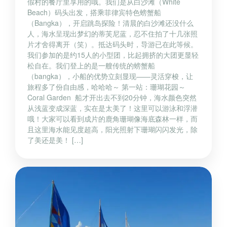
假村的餐厅里享用的哦。我们是从白沙滩（White
Beach）码头出发，搭乘菲律宾特色螃蟹船
（Bangka），开启跳岛探险！清晨的白沙滩还没什么
人，海水呈现出梦幻的蒂芙尼蓝，忍不住拍了十几张照
片才舍得离开（笑）。抵达码头时，导游已在此等候。
我们参加的是约15人的小型团，比起拥挤的大团更显轻
松自在。我们登上的是一艘传统的螃蟹船
（bangka），小船的优势立刻显现——灵活穿梭，让
旅程多了份自由感，哈哈哈～ 第一站：珊瑚花园～
Coral Garden 船才开出去不到20分钟，海水颜色突然
从浅蓝变成深蓝，实在是太美了！这里可以游泳和浮潜
哦！大家可以看到成片的鹿角珊瑚像海底森林一样，而
且这里海水能见度超高，阳光照射下珊瑚闪闪发光，除
了美还是美！ […]