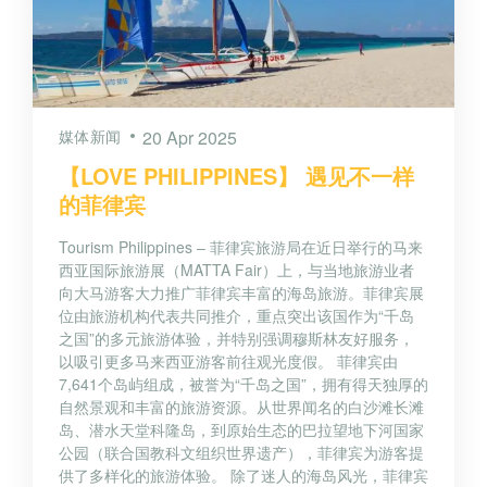
媒体新闻
20 Apr 2025
【LOVE PHILIPPINES】 遇见不一样
的菲律宾
Tourism Philippines – 菲律宾旅游局在近日举行的马来
西亚国际旅游展（MATTA Fair）上，与当地旅游业者
向大马游客大力推广菲律宾丰富的海岛旅游。菲律宾展
位由旅游机构代表共同推介，重点突出该国作为“千岛
之国”的多元旅游体验，并特别强调穆斯林友好服务，
以吸引更多马来西亚游客前往观光度假。 菲律宾由
7,641个岛屿组成，被誉为“千岛之国”，拥有得天独厚的
自然景观和丰富的旅游资源。从世界闻名的白沙滩长滩
岛、潜水天堂科隆岛，到原始生态的巴拉望地下河国家
公园（联合国教科文组织世界遗产），菲律宾为游客提
供了多样化的旅游体验。 除了迷人的海岛风光，菲律宾