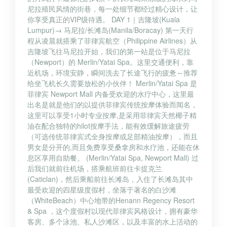
尼拉殖民风情的街巷，每一处细节都经过精心设计，让
你享受真正的VIP级待遇。 DAY 1｜吉隆坡(Kuala
Lumpur)→ 马尼拉/长滩岛(Manila/Boracay) 第一天行
程从凌晨就搭乘了菲律宾航空（Philippine Airlines）从
吉隆坡飞往马尼拉开始，我们的第一站是位于马尼拉
（Newport）的 Merlin/Yatai Spa。这里交通便利，靠
近机场，环境安静，瞬间洗去了长途飞行的疲惫～推荐
给坐飞机长久需要放松的小伙伴！ Merlin/Yatai Spa 是
菲律宾 Newport Mall 内备受欢迎的水疗中心，这里最
出名是就是他们的以提供菲律宾传统按摩体验而闻名，
这里可以享受1小时专业按摩,是采用菲律宾天然椰子精
油在配合独特的hilot按摩手法，能有效缓解旅途疲劳
（可选传统菲律宾式全身按摩或足部精油按摩），而且
男女是分开的,而且免费享受桑拿房和水疗池，还能在休
息区享用自助餐。 (Merlin/Yatai Spa, Newport Mall) 过
后我们就前往机场，搭乘航班前往卡提克兰
(Caticlan)，然后乘船前往长滩岛，入住了长滩岛其中
最受欢迎的四星级度假村，坐落于著名的白沙滩
（WhiteBeach）中心地带的Henann Regency Resort
& Spa ，这个度假村以现代菲律宾风格设计，拥有豪华
客房、多个泳池、私人沙滩区，以及丰富的水上活动的