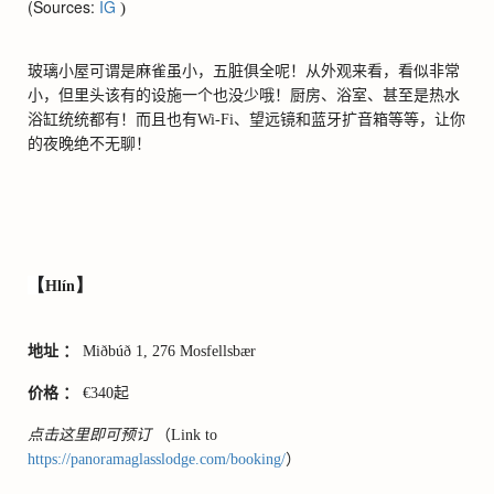
(Sources:
IG
)
玻璃小屋可谓是麻雀虽小，五脏俱全呢！从外观来看，看似非常
小，但里头该有的设施一个也没少哦！厨房、浴室、甚至是热水
浴缸统统都有！而且也有
Wi-Fi
、望远镜和蓝牙扩音箱等等，让你
的夜晚绝不无聊！
【
】
Hlín
地址 ：
Miðb
ú
ð 1, 276 Mosfellsbær
价格 ：
€
340
起
点击这里即可预订
（
Link to
https://panoramaglasslodge.com/booking/
）