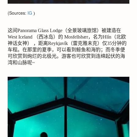
(Sources:
IG
)
这间
Panorama Glass Lodge
（全景玻璃旅馆）被建造在
West Iceland
（西冰岛）的
Mosfellsbær
，名为
Hl
í
n
（北欧
神话女神） ，距离
Reykjav
í
k
（雷克雅未克）仅
35
分钟的
车程。在那里的夏季，可以看到鲸鱼和海豹；而冬季便
可欣赏到绚烂的北极光。游客也可欣赏到连绵起伏的海
湾和山脉呢
~