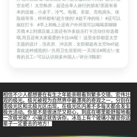
空去吧！ 太空舱房，超适合单人旅行的朋友!里面有基
本的设施，小桌子、冷气、电视、衣架、充电插头、保
险箱等等，样样都有!超方便的! #超干净的啦！ #还可以
疯狂打卡 #早上和晚上还有户外环境可以喝喝茶聊聊
天哦 #上到酒店最上面还有许多娱乐打卡活动任你选着
哦,而且还有大家最爱的卡拉ok呢！ 这里全部都是太空
主题的设计，洗衣房、冲凉房，全部都超有太空feel!超
喜欢这种感觉的!✅共用卫生浴室间:一天清洁#两次!✅友
善的员工✅可以认识很多外国人✅评分:5颗星!
相信不少人都想要在有生之年能亲眼看到繁多交错、宏伟壮
观的极光。极光被视为自然界中最漂亮的奇观之一，分别在
南极光区和北极光区出现，在极光区内差不多每天都会发生
极光活动。你是不是很迷茫又担心，到底在哪里能舒服地看
一次极光呢？小编这就告诉你，冰岛上有个玻璃小屋是你这
辈子一定要去的地方！