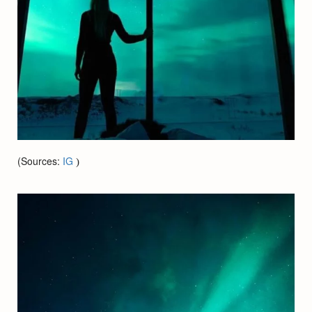
(Sources:
IG
)