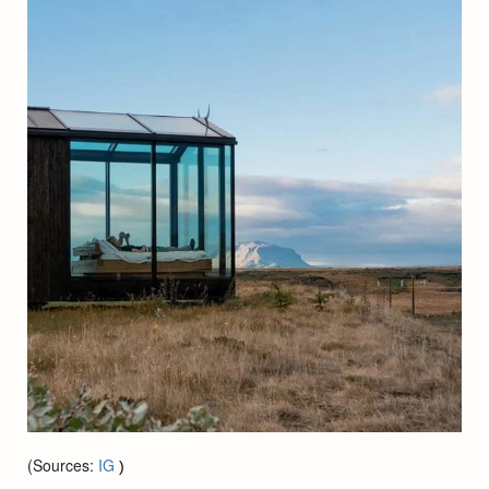
(Sources:
IG
)