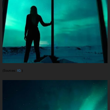
(Sources:
IG
)