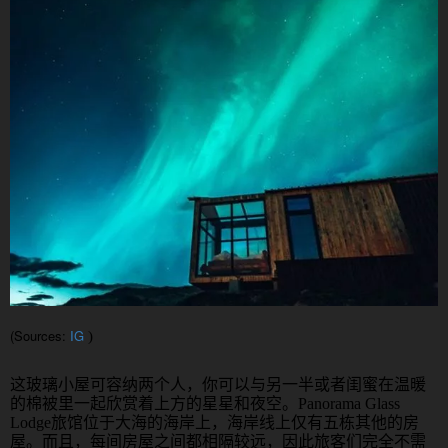
(Sources:
IG
)
这玻璃小屋可容纳两个人，你可以与另一半或者闺蜜在温暖
的棉被里一起欣赏着上方的星星和夜空。
Panorama Glass
Lodge
旅馆位于大海的海岸上，海岸线上仅有五栋其他的房
屋。而且，每间房屋之间都相隔较远，因此旅客们完全不需