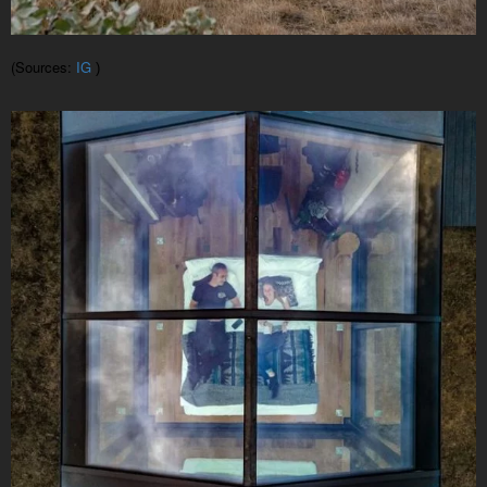
(Sources:
IG
)