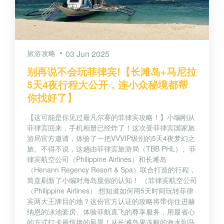
旅游攻略
03 Jun 2025
别再说不会玩菲律宾!【长滩岛+马尼拉
5天4夜行程大公开，连小众秘境都帮
你找好了】
【这可能是你见过最凡尔赛的菲律宾攻略！】小编刚从
菲律宾回来，手机相册已经炸了！这次受菲律宾国家旅
游局官方邀请，体验了一把VVVIP级别的5天4夜梦幻之
旅。不得不说，这趟由菲律宾旅游局（TBB PHL）、菲
律宾航空公司（Philippine Airlines）和长滩岛
（Henann Regency Resort & Spa）联合打造的行程，
简直刷新了小编对海岛度假的认知！ （菲律宾航空公司
（Philippine Airlines） 想知道如何用5天时间玩转菲律
宾两大王牌目的地？这份官方认证的攻略将带你住进赫
纳恩的泳池套房、体验菲航直飞的尊享服务，用最省心
的方式打卡最惊艳的风景！从长滩岛果冻般的海水到马