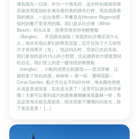
滩岛跳岛一日游。作为一个海岛控，这次特别感谢菲律
宾旅游局规划的长滩岛最经典的跳岛行程，现在就跟着
我的脚步，一起出发吧～早餐是在Henann Regency度
假村的餐厅里享用的哦。我们是从白沙滩（White
Beach）码头出发，搭乘菲律宾特色螃蟹船
（Bangka），开启跳岛探险！清晨的白沙滩还没什么
人，海水呈现出梦幻的蒂芙尼蓝，忍不住拍了十几张照
片才舍得离开（笑）。抵达码头时，导游已在此等候。
我们参加的是约15人的小型团，比起拥挤的大团更显轻
松自在。我们登上的是一艘传统的螃蟹船
（bangka），小船的优势立刻显现——灵活穿梭，让
旅程多了份自由感，哈哈哈～ 第一站：珊瑚花园～
Coral Garden 船才开出去不到20分钟，海水颜色突然
从浅蓝变成深蓝，实在是太美了！这里可以游泳和浮潜
哦！大家可以看到成片的鹿角珊瑚像海底森林一样，而
且这里海水能见度超高，阳光照射下珊瑚闪闪发光，除
了美还是美！ […]