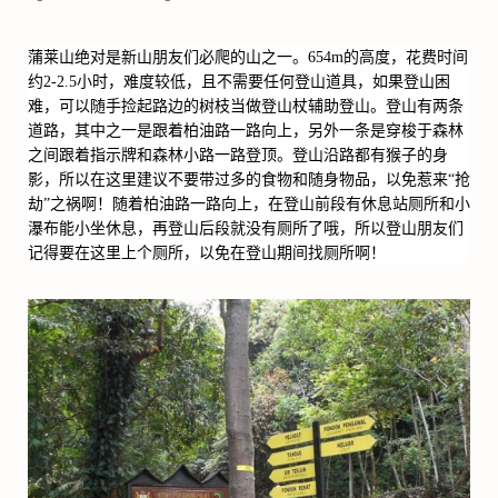
蒲莱山绝对是新山朋友们必爬的山之一。
654m
的高度，花费时间
约
2-2.5
小时，难度较低，且不需要任何登山道具，如果登山困
难，可以随手捡起路边的树枝当做登山杖辅助登山。登山有两条
道路，其中之一是跟着柏油路一路向上，另外一条是穿梭于森林
之间跟着指示牌和森林小路一路登顶。登山沿路都有猴子的身
影，所以在这里建议不要带过多的食物和随身物品，以免惹来
“
抢
劫
”
之祸啊！随着柏油路一路向上，在登山前段有休息站厕所和小
瀑布能小坐休息，再登山后段就没有厕所了哦，所以登山朋友们
记得要在这里上个厕所，以免在登山期间找厕所啊！