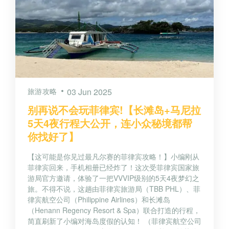
旅游攻略
03 Jun 2025
别再说不会玩菲律宾!【长滩岛+马尼拉
5天4夜行程大公开，连小众秘境都帮
你找好了】
【这可能是你见过最凡尔赛的菲律宾攻略！】小编刚从
菲律宾回来，手机相册已经炸了！这次受菲律宾国家旅
游局官方邀请，体验了一把VVVIP级别的5天4夜梦幻之
旅。不得不说，这趟由菲律宾旅游局（TBB PHL）、菲
律宾航空公司（Philippine Airlines）和长滩岛
（Henann Regency Resort & Spa）联合打造的行程，
简直刷新了小编对海岛度假的认知！ （菲律宾航空公司