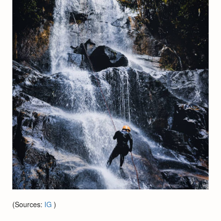
(Sources:
IG
)