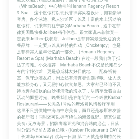
（WhiteBeach）中心地带的Henann Regency Resort
& Spa ，这个度假村以现代菲律宾风格设计，拥有豪华
客房、多个泳池、私人沙滩区，以及丰富的水上活动的
度假村。们乘车前往宁静的MarhabaBeach，途中在菲
律宾国民快餐Jollibee稍作休息。跟大家说来菲律宾一
定要来Jollibee快餐店。Jollibee是菲律宾最受欢迎的快
餐品牌，一定要点以其独特的炸鸡（Chickenjoy）也是
是菲律宾人童年记忆的一部分。 (Henann Regency
Resort & Spa) (Marhaba Beach) 在过一段我们终于抵
达了海滩。小众推荐！Marhaba Beach不仅是长滩岛少
有的宁静沙滩，更是穆斯林友好目的地——配备祈祷
室、保守泳装友好，附近还有清真餐饮选择哦。让人既
能放松身心，又无需担心饮食禁忌。大家都已经迫不及
待地奔向细软的白沙和清澈的海水了，尽情享受着自由
活动的惬意时光。晚餐我们是在附近的一个叫做Kasbar
Restaurant——长滩岛1号站的摩洛哥风情餐厅享用，
这里不只提供地中海与中东美食，而且还是穆斯林友善
的餐厅哦！同时还可以拥有绝佳的海景视野。清真认证
美食+无敌海景，招牌鹰嘴豆泥和混合烤肉必点，日落
时分记得提前占露台位哦~ (Kasbar Restaurant) DAY 2
｜长滩岛(Boracay) 跳岛一日游 第二天就是最期待的长