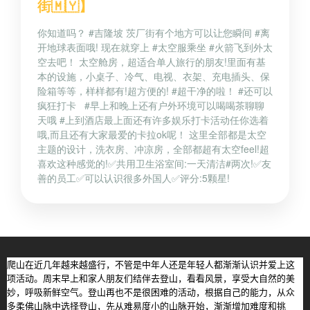
街🇲🇾】
你知道吗？ #吉隆坡 茨厂街有个地方可以让您瞬间 #离
开地球表面哦! 现在就穿上 #太空服乘坐 #火箭飞到外太
空去吧！ 太空舱房，超适合单人旅行的朋友!里面有基
本的设施，小桌子、冷气、电视、衣架、充电插头、保
险箱等等，样样都有!超方便的! #超干净的啦！ #还可以
疯狂打卡 #早上和晚上还有户外环境可以喝喝茶聊聊
天哦 #上到酒店最上面还有许多娱乐打卡活动任你选着
哦,而且还有大家最爱的卡拉ok呢！ 这里全部都是太空
主题的设计，洗衣房、冲凉房，全部都超有太空feel!超
喜欢这种感觉的!✅共用卫生浴室间:一天清洁#两次!✅友
善的员工✅可以认识很多外国人✅评分:5颗星!
爬山在近几年越来越盛行，不管是中年人还是年轻人都渐渐认识并爱上这
项活动。周末早上和家人朋友们结伴去登山，看看风景，享受大自然的美
妙，呼吸新鲜空气。登山再也不是很困难的活动，根据自己的能力，从众
多柔佛山脉中选择登山，先从难易度小的山脉开始，渐渐增加难度和挑