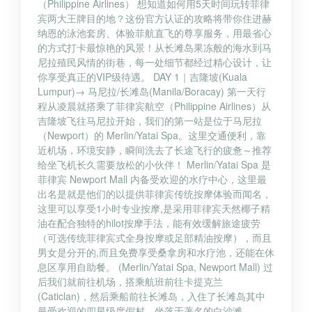
（Philippine Airlines） 想知道如何用5天时间玩转菲律
宾两大王牌目的地？这份官方认证的攻略将带你住进赫
纳恩的泳池套房、体验菲航直飞的尊享服务，用最省心
的方式打卡最惊艳的风景！从长滩岛果冻般的海水到马
尼拉殖民风情的街巷，每一处细节都经过精心设计，让
你享受真正的VIP级待遇。 DAY 1｜吉隆坡(Kuala
Lumpur)→ 马尼拉/长滩岛(Manila/Boracay) 第一天行
程从凌晨就搭乘了菲律宾航空（Philippine Airlines）从
吉隆坡飞往马尼拉开始，我们的第一站是位于马尼拉
（Newport）的 Merlin/Yatai Spa。这里交通便利，靠
近机场，环境安静，瞬间洗去了长途飞行的疲惫～推荐
给坐飞机长久需要放松的小伙伴！ Merlin/Yatai Spa 是
菲律宾 Newport Mall 内备受欢迎的水疗中心，这里最
出名是就是他们的以提供菲律宾传统按摩体验而闻名，
这里可以享受1小时专业按摩,是采用菲律宾天然椰子精
油在配合独特的hilot按摩手法，能有效缓解旅途疲劳
（可选传统菲律宾式全身按摩或足部精油按摩），而且
男女是分开的,而且免费享受桑拿房和水疗池，还能在休
息区享用自助餐。 (Merlin/Yatai Spa, Newport Mall) 过
后我们就前往机场，搭乘航班前往卡提克兰
(Caticlan)，然后乘船前往长滩岛，入住了长滩岛其中
最受欢迎的四星级度假村，坐落于著名的白沙滩