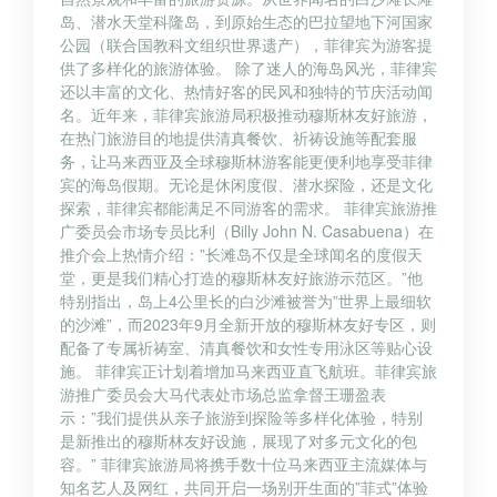
岛、潜水天堂科隆岛，到原始生态的巴拉望地下河国家
公园（联合国教科文组织世界遗产），菲律宾为游客提
供了多样化的旅游体验。 除了迷人的海岛风光，菲律宾
还以丰富的文化、热情好客的民风和独特的节庆活动闻
名。近年来，菲律宾旅游局积极推动穆斯林友好旅游，
在热门旅游目的地提供清真餐饮、祈祷设施等配套服
务，让马来西亚及全球穆斯林游客能更便利地享受菲律
宾的海岛假期。无论是休闲度假、潜水探险，还是文化
探索，菲律宾都能满足不同游客的需求。 菲律宾旅游推
广委员会市场专员比利（Billy John N. Casabuena）在
推介会上热情介绍：”长滩岛不仅是全球闻名的度假天
堂，更是我们精心打造的穆斯林友好旅游示范区。”他
特别指出，岛上4公里长的白沙滩被誉为”世界上最细软
的沙滩”，而2023年9月全新开放的穆斯林友好专区，则
配备了专属祈祷室、清真餐饮和女性专用泳区等贴心设
施。 菲律宾正计划着增加马来西亚直飞航班。菲律宾旅
游推广委员会大马代表处市场总监拿督王珊盈表
示：”我们提供从亲子旅游到探险等多样化体验，特别
是新推出的穆斯林友好设施，展现了对多元文化的包
容。” 菲律宾旅游局将携手数十位马来西亚主流媒体与
知名艺人及网红，共同开启一场别开生面的”菲式”体验