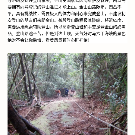
导带路及处理登山事项，金山受国家公园局维护及管理，所以需
要拥有向导登记的登山准证才能上山。金山山路陡峭，凹凸不
平，具有挑战性，需要极大的体力和耐心来完成登山，不建议初
次登山的朋友们来爬金山。某段登山路程极其陡峭，将近
65
度，
需要运用绳索辅助登山，所以防滑登山鞋和手套是登金山的必需
品。登山路途辛苦，但是到达山顶，天气好时马六甲海峡的景色
绝对不会让你后悔，看着风景顿时心旷神怡！