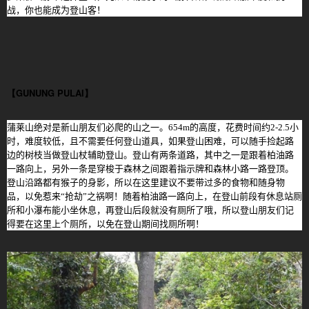
战，你也能成为登山客！
【GUNUNG PULAI】
蒲莱山绝对是新山朋友们必爬的山之一。
654m
的高度，花费时间约
2-2.5
小
时，难度较低，且不需要任何登山道具，如果登山困难，可以随手捡起路
边的树枝当做登山杖辅助登山。登山有两条道路，其中之一是跟着柏油路
一路向上，另外一条是穿梭于森林之间跟着指示牌和森林小路一路登顶。
登山沿路都有猴子的身影，所以在这里建议不要带过多的食物和随身物
品，以免惹来
“
抢劫
”
之祸啊！随着柏油路一路向上，在登山前段有休息站厕
所和小瀑布能小坐休息，再登山后段就没有厕所了哦，所以登山朋友们记
得要在这里上个厕所，以免在登山期间找厕所啊！