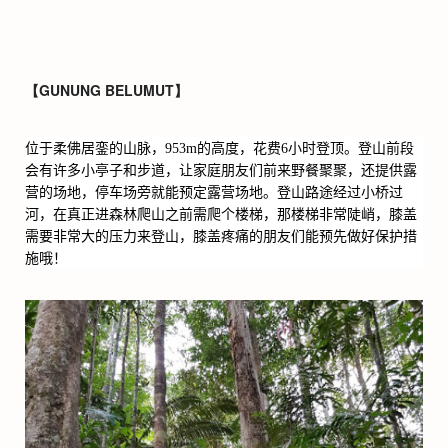
【GUNUNG BELUMUT】
位于柔佛居銮的山脉，
953m
的高度，花费
6
小时登顶。登山前段
会有许多小亭子和步道，让家庭朋友们前来野餐聚聚，还提供露
营的场地，停车场旁就能预定露营场地。登山路途经过小桥过
河，在真正进森林爬山之前需爬个楼梯，那楼梯非常陡峭，膝盖
需要非常大的压力来登山，膝盖疼痛的朋友们能预先做好保护措
施哦！