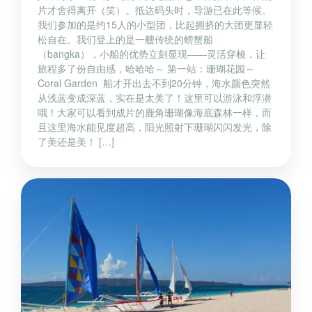
片才舍得离开（笑）。抵达码头时，导游已在此等候。
我们参加的是约15人的小型团，比起拥挤的大团更显轻
松自在。我们登上的是一艘传统的螃蟹船
（bangka），小船的优势立刻显现——灵活穿梭，让
旅程多了份自由感，哈哈哈～ 第一站：珊瑚花园～
Coral Garden 船才开出去不到20分钟，海水颜色突然
从浅蓝变成深蓝，实在是太美了！这里可以游泳和浮潜
哦！大家可以看到成片的鹿角珊瑚像海底森林一样，而
且这里海水能见度超高，阳光照射下珊瑚闪闪发光，除
了美还是美！ […]