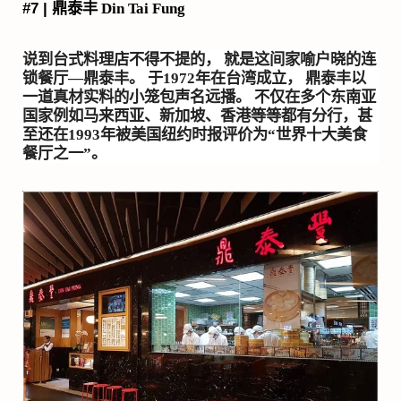
#7 |
鼎泰丰
Din Tai Fung
说到台式料理店不得不提的， 就是这间家喻户晓的连
锁餐厅
—
鼎泰丰。 于
1972
年在台湾成立， 鼎泰丰以
一道真材实料的小笼包声名远播。 不仅在多个东南亚
国家例如马来西亚、新加坡、香港等等都有分行，甚
至还在
1993
年被美国纽约时报评价为
“
世界十大美食
餐厅之一
”
。