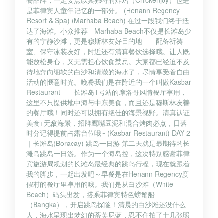
是菲律宾人童年记忆的一部分。 (Henann Regency
Resort & Spa) (Marhaba Beach) 在过一段我们终于抵
达了海滩。小众推荐！Marhaba Beach不仅是长滩岛少
有的宁静沙滩，更是穆斯林友好目的地——配备祈祷
室、保守泳装友好，附近还有清真餐饮选择哦。让人既
能放松身心，又无需担心饮食禁忌。大家都已经迫不及
待地奔向细软的白沙和清澈的海水了，尽情享受着自由
活动的惬意时光。晚餐我们是在附近的一个叫做Kasbar
Restaurant——长滩岛1号站的摩洛哥风情餐厅享用，
这里不只提供地中海与中东美食，而且还是穆斯林友善
的餐厅哦！同时还可以拥有绝佳的海景视野。清真认证
美食+无敌海景，招牌鹰嘴豆泥和混合烤肉必点，日落
时分记得提前占露台位哦~ (Kasbar Restaurant) DAY 2
｜长滩岛(Boracay) 跳岛一日游 第二天就是最期待的长
滩岛跳岛一日游。作为一个海岛控，这次特别感谢菲律
宾旅游局规划的长滩岛最经典的跳岛行程，现在就跟着
我的脚步，一起出发吧～早餐是在Henann Regency度
假村的餐厅里享用的哦。我们是从白沙滩（White
Beach）码头出发，搭乘菲律宾特色螃蟹船
（Bangka），开启跳岛探险！清晨的白沙滩还没什么
人，海水呈现出梦幻的蒂芙尼蓝，忍不住拍了十几张照