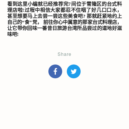
看到这里小编就已经推荐完
7
间位于雪隆区的台式料
理店啦
!
过程中相信大家都忍不住咽了好几口口水，
甚至想要马上去尝一尝这些美食吧
?
那就赶紧地约上
自己的
“
食
”
党， 前往你心中属意的那家台式料理店，
让它带你回味一番昔日旅游台湾所品尝过的道地好滋
味吧
!
Share