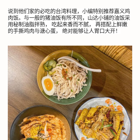
说到他们家的必吃的台湾料理，小编特别推荐嘉义鸡
肉饭。与一般的猪油饭有所不同，山达小铺的油饭采
用秘制油脂拌熟， 吃起来香而不腻， 再搭配上鲜嫩
的手撕鸡肉与溏心蛋， 绝对能够让人胃口大开！