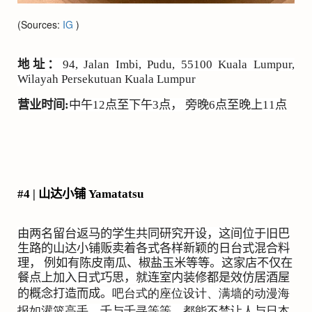
(Sources:
IG
)
地址：
94, Jalan Imbi, Pudu, 55100 Kuala Lumpur,
Wilayah Persekutuan Kuala Lumpur
营业时间
:
中午
12
点至下午
3
点， 旁晚
6
点至晚上
11
点
#4 |
山达小铺
Yamatatsu
由两名留台返马的学生共同研究开设，这间位于旧巴
生路的山达小铺贩卖着各式各样新颖的日台式混合料
理， 例如有陈皮南瓜、椒盐玉米等等。这家店不仅在
餐点上加入日式巧思，就连室内装修都是效仿居酒屋
吧台式的座位设计、满墙的动漫海
的概念打造而成。
报如灌篮高手、千与千寻等等，都能不禁让人与日本