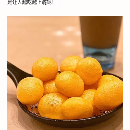
是让人越吃越上瘾呢！