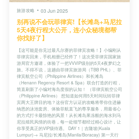
旅游攻略
03 Jun 2025
别再说不会玩菲律宾!【长滩岛+马尼拉
5天4夜行程大公开，连小众秘境都帮
你找好了】
【这可能是你见过最凡尔赛的菲律宾攻略！】小编刚从
菲律宾回来，手机相册已经炸了！这次受菲律宾国家旅
游局官方邀请，体验了一把VVVIP级别的5天4夜梦幻之
旅。不得不说，这趟由菲律宾旅游局（TBB PHL）、菲
律宾航空公司（Philippine Airlines）和长滩岛
（Henann Regency Resort & Spa）联合打造的行程，
简直刷新了小编对海岛度假的认知！ （菲律宾航空公司
（Philippine Airlines） 想知道如何用5天时间玩转菲律
宾两大王牌目的地？这份官方认证的攻略将带你住进赫
纳恩的泳池套房、体验菲航直飞的尊享服务，用最省心
的方式打卡最惊艳的风景！从长滩岛果冻般的海水到马
尼拉殖民风情的街巷，每一处细节都经过精心设计，让
你享受真正的VIP级待遇。 DAY 1｜吉隆坡(Kuala
Lumpur)→ 马尼拉/长滩岛(Manila/Boracay) 第一天行