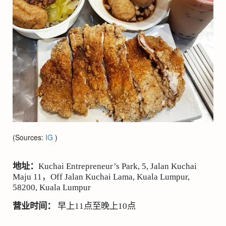
(Sources:
IG
)
地址：
Kuchai Entrepreneur’s Park, 5, Jalan Kuchai
Maju 11
，
Off Jalan Kuchai Lama, Kuala Lumpur,
58200, Kuala Lumpur
营业时间：
早上
11
点至晚上
10
点