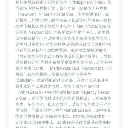
程从凌晨就搭乘了菲律宾航空（Philippine Airlines）从
吉隆坡飞往马尼拉开始，我们的第一站是位于马尼拉
（Newport）的 Merlin/Yatai Spa。这里交通便利，靠
近机场，环境安静，瞬间洗去了长途飞行的疲惫～推荐
给坐飞机长久需要放松的小伙伴！ Merlin/Yatai Spa 是
菲律宾 Newport Mall 内备受欢迎的水疗中心，这里最
出名是就是他们的以提供菲律宾传统按摩体验而闻名，
这里可以享受1小时专业按摩,是采用菲律宾天然椰子精
油在配合独特的hilot按摩手法，能有效缓解旅途疲劳
（可选传统菲律宾式全身按摩或足部精油按摩），而且
男女是分开的,而且免费享受桑拿房和水疗池，还能在休
息区享用自助餐。 (Merlin/Yatai Spa, Newport Mall) 过
后我们就前往机场，搭乘航班前往卡提克兰
(Caticlan)，然后乘船前往长滩岛，入住了长滩岛其中
最受欢迎的四星级度假村，坐落于著名的白沙滩
（WhiteBeach）中心地带的Henann Regency Resort
& Spa ，这个度假村以现代菲律宾风格设计，拥有豪华
客房、多个泳池、私人沙滩区，以及丰富的水上活动的
度假村。们乘车前往宁静的MarhabaBeach，途中在菲
律宾国民快餐Jollibee稍作休息。跟大家说来菲律宾一
定要来Jollibee快餐店。Jollibee是菲律宾最受欢迎的快
餐品牌，一定要点以其独特的炸鸡（Chickenjoy）也是