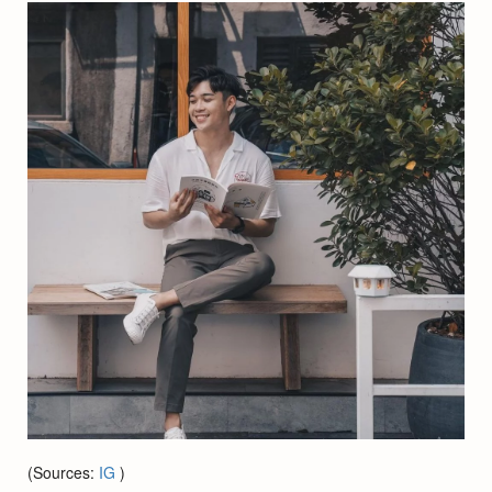
(Sources:
IG
)