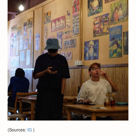
(Sources:
IG
)