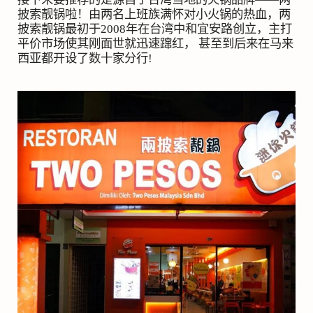
披索靓锅啦！由两名上班族满怀对小火锅的热血，两
披索靓锅最初于
2008
年在台湾中和宜安路创立，主打
平价市场使其刚面世就迅速蹿红， 甚至到后来在马来
西亚都开设了数十家分行
!