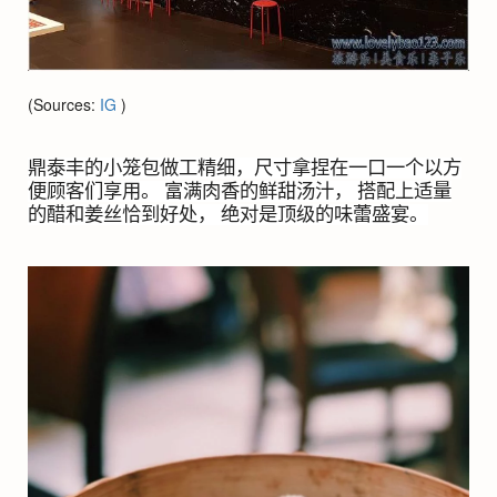
(Sources:
IG
)
鼎泰丰的小笼包做工精细，尺寸拿捏在一口一个以方
便顾客们享用。 富满肉香的鲜甜汤汁， 搭配上适量
的醋和姜丝恰到好处， 绝对是顶级的味蕾盛宴。