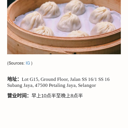
(Sources:
IG
)
地址：
Lot G15, Ground Floor, Jalan SS 16/1 SS 16
Subang Jaya, 47500 Petaling Jaya, Selangor
营业时间：
早上
10
点半至晚上
8
点半