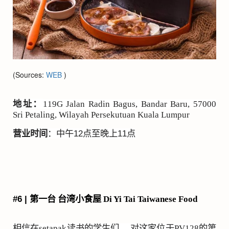
(Sources:
WEB
)
地址：
119G Jalan Radin Bagus, Bandar Baru, 57000
Sri Petaling, Wilayah Persekutuan Kuala Lumpur
营业时间
：中午
12
点至晚上
11
点
#6 |
第一台 台湾小食屋
Di Yi Tai Taiwanese Food
相信在
setapak
读书的学生们， 对这家位于
PV128
的第