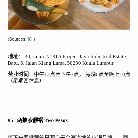
(Sources:
IG
)
地址
：
30, Jalan 2/131A Project Jaya Industrial Estate,
Batu, 6, Jalan Klang Lama, 58200 Kuala Lumpur
营业时间
：中午
12
点至下午
3
点， 旁晚
6
点至晚上
10
点
（星期四休息）
#5 |
两披索靓锅
Two Pesos
接下来要推荐的是源自于台湾当地的火锅品牌——两