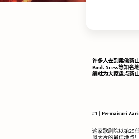
许多人去到柔佛新
Book Xcess
等知名
编就为大家盘点新
#1 | Permaisuri Zar
这家歌剧院以第
25
风大片的最佳地点