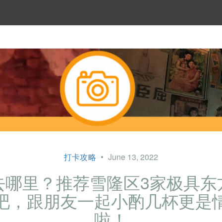
打卡攻略
June 13, 2022
去哪里？推荐雪隆区3家极具东
吧，跟朋友一起小酌几杯更是
啦！