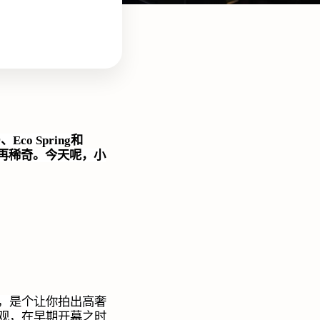
r
、
Eco Spring
和
再稀奇。今天呢，小
院，是个让你拍出高奢
观，在早期开幕之时