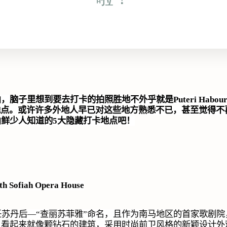
山，脑子里想到要去打卡的拍照胜地不外乎就是
Puteri Habou
地点。或许许多外地人早已对这些地方熟悉不已，甚至觉得不
山鲜少人知道的
5
大隐藏打卡地点吧！
ith Sofiah Opera House
任苏丹后—“查丽苏菲雅”命名，且作为南马地区的首家歌剧
！看起来就像颗钻石的建筑，采用时尚前卫风格的新颖设计外