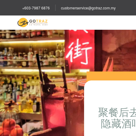
+603-7987 6876
customerservice@gotraz.com.my
聚餐后
隐藏酒