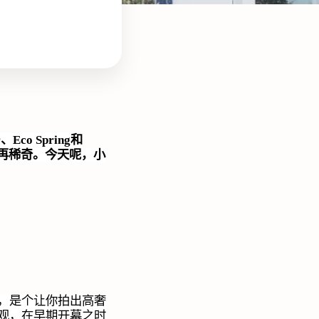
r
、
Eco Spring
和
再稀奇。今天呢，小
院，是个让你拍出高奢
观，在早期开幕之时