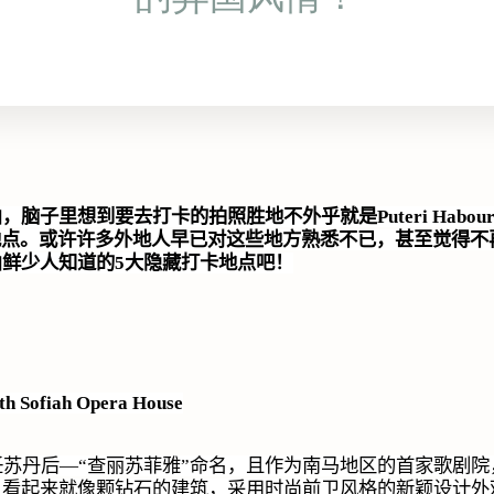
山，脑子里想到要去打卡的拍照胜地不外乎就是
Puteri Habou
地点。或许许多外地人早已对这些地方熟悉不已，甚至觉得不
山鲜少人知道的
5
大隐藏打卡地点吧！
ith Sofiah Opera House
任苏丹后—“查丽苏菲雅”命名，且作为南马地区的首家歌剧
！看起来就像颗钻石的建筑，采用时尚前卫风格的新颖设计外