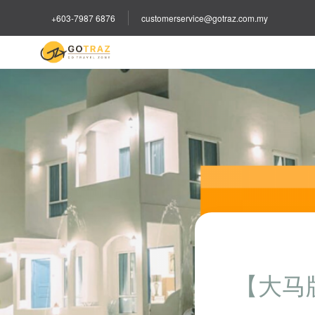
+603-7987 6876
customerservice@gotraz.com.my
【大马版