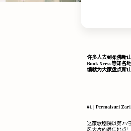
许多人去到柔佛新
Book Xcess
等知名
编就为大家盘点新
#1 | Permaisuri Zar
这家歌剧院以第
25
风大片的最佳地点