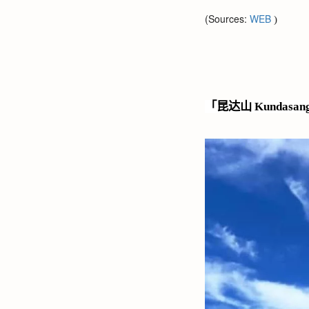
(Sources:
WEB
)
「昆达山
Kundasan