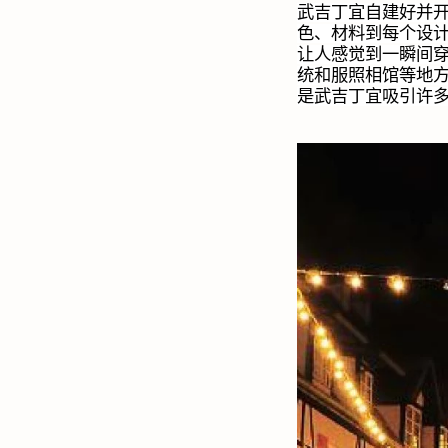
武吉丁宜自建好并
色、材料到每个设
让人感觉到一瞬间
统和服照相馆等地
是武吉丁宜吸引许