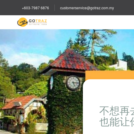
+603-7987 6876
customerservice@gotraz.com.my
不想再
也能让