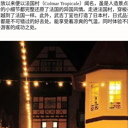
开放以来便以法国村（
Colmar Tropicale
）闻名，虽是人造景点
计的小细节都完整还原了法国的异国风情。走进法国村，穿梭
穿越到了法国一样。此外，武吉丁宜也打造了日本村，日式品
方都是不可错过的好去处。能享受着凉爽的气温，同时体验不
多游客的成功之处。