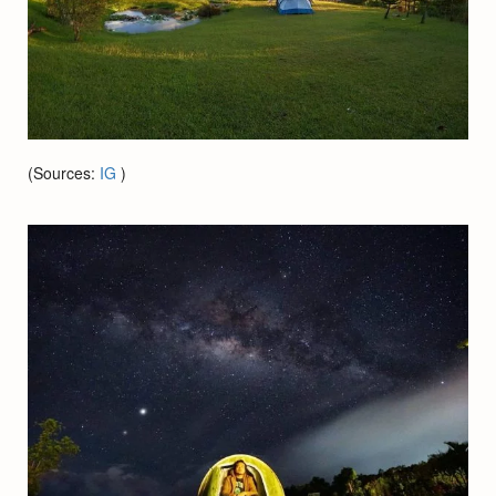
(Sources:
IG
)