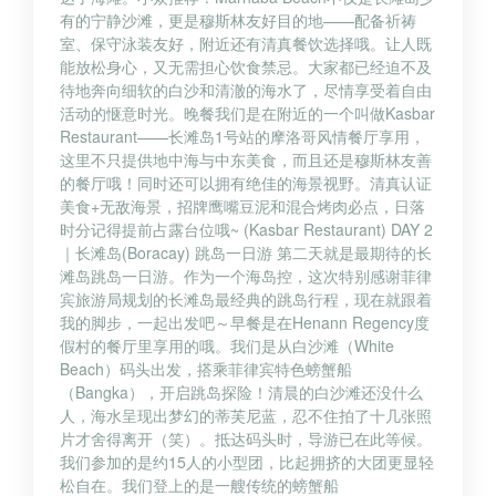
有的宁静沙滩，更是穆斯林友好目的地——配备祈祷
室、保守泳装友好，附近还有清真餐饮选择哦。让人既
能放松身心，又无需担心饮食禁忌。大家都已经迫不及
待地奔向细软的白沙和清澈的海水了，尽情享受着自由
活动的惬意时光。晚餐我们是在附近的一个叫做Kasbar
Restaurant——长滩岛1号站的摩洛哥风情餐厅享用，
这里不只提供地中海与中东美食，而且还是穆斯林友善
的餐厅哦！同时还可以拥有绝佳的海景视野。清真认证
美食+无敌海景，招牌鹰嘴豆泥和混合烤肉必点，日落
时分记得提前占露台位哦~ (Kasbar Restaurant) DAY 2
｜长滩岛(Boracay) 跳岛一日游 第二天就是最期待的长
滩岛跳岛一日游。作为一个海岛控，这次特别感谢菲律
宾旅游局规划的长滩岛最经典的跳岛行程，现在就跟着
我的脚步，一起出发吧～早餐是在Henann Regency度
假村的餐厅里享用的哦。我们是从白沙滩（White
Beach）码头出发，搭乘菲律宾特色螃蟹船
（Bangka），开启跳岛探险！清晨的白沙滩还没什么
人，海水呈现出梦幻的蒂芙尼蓝，忍不住拍了十几张照
片才舍得离开（笑）。抵达码头时，导游已在此等候。
我们参加的是约15人的小型团，比起拥挤的大团更显轻
松自在。我们登上的是一艘传统的螃蟹船