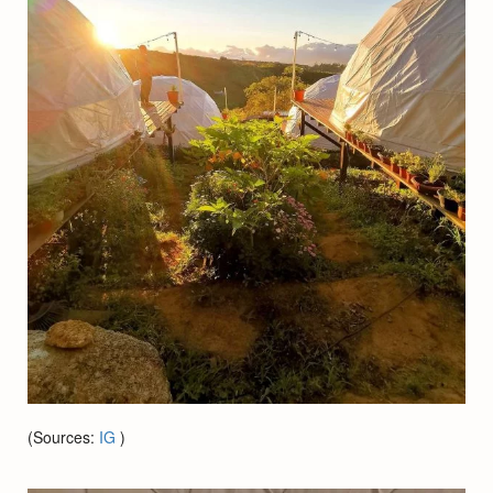
(Sources:
IG
)