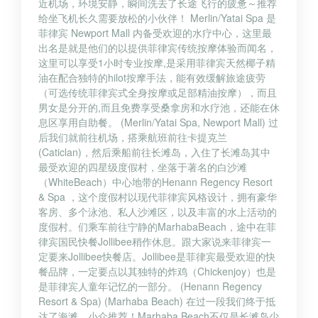
近机场，环境安静，瞬间洗去了长途飞行的疲惫～推荐
给坐飞机长久需要放松的小伙伴！ Merlin/Yatai Spa 是
菲律宾 Newport Mall 内备受欢迎的水疗中心，这里最
出名是就是他们的以提供菲律宾传统按摩体验而闻名，
这里可以享受1小时专业按摩,是采用菲律宾天然椰子精
油在配合独特的hilot按摩手法，能有效缓解旅途疲劳
（可选传统菲律宾式全身按摩或足部精油按摩），而且
男女是分开的,而且免费享受桑拿房和水疗池，还能在休
息区享用自助餐。 (Merlin/Yatai Spa, Newport Mall) 过
后我们就前往机场，搭乘航班前往卡提克兰
(Caticlan)，然后乘船前往长滩岛，入住了长滩岛其中
最受欢迎的四星级度假村，坐落于著名的白沙滩
（WhiteBeach）中心地带的Henann Regency Resort
& Spa ，这个度假村以现代菲律宾风格设计，拥有豪华
客房、多个泳池、私人沙滩区，以及丰富的水上活动的
度假村。们乘车前往宁静的MarhabaBeach，途中在菲
律宾国民快餐Jollibee稍作休息。跟大家说来菲律宾一
定要来Jollibee快餐店。Jollibee是菲律宾最受欢迎的快
餐品牌，一定要点以其独特的炸鸡（Chickenjoy）也是
是菲律宾人童年记忆的一部分。 (Henann Regency
Resort & Spa) (Marhaba Beach) 在过一段我们终于抵
达了海滩。小众推荐！Marhaba Beach不仅是长滩岛少