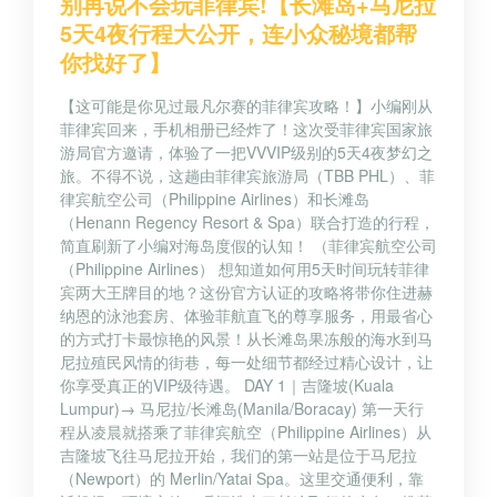
别再说不会玩菲律宾!【长滩岛+马尼拉
5天4夜行程大公开，连小众秘境都帮
你找好了】
【这可能是你见过最凡尔赛的菲律宾攻略！】小编刚从
菲律宾回来，手机相册已经炸了！这次受菲律宾国家旅
游局官方邀请，体验了一把VVVIP级别的5天4夜梦幻之
旅。不得不说，这趟由菲律宾旅游局（TBB PHL）、菲
律宾航空公司（Philippine Airlines）和长滩岛
（Henann Regency Resort & Spa）联合打造的行程，
简直刷新了小编对海岛度假的认知！ （菲律宾航空公司
（Philippine Airlines） 想知道如何用5天时间玩转菲律
宾两大王牌目的地？这份官方认证的攻略将带你住进赫
纳恩的泳池套房、体验菲航直飞的尊享服务，用最省心
的方式打卡最惊艳的风景！从长滩岛果冻般的海水到马
尼拉殖民风情的街巷，每一处细节都经过精心设计，让
你享受真正的VIP级待遇。 DAY 1｜吉隆坡(Kuala
Lumpur)→ 马尼拉/长滩岛(Manila/Boracay) 第一天行
程从凌晨就搭乘了菲律宾航空（Philippine Airlines）从
吉隆坡飞往马尼拉开始，我们的第一站是位于马尼拉
（Newport）的 Merlin/Yatai Spa。这里交通便利，靠