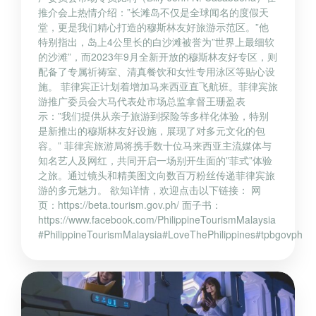
推介会上热情介绍：”长滩岛不仅是全球闻名的度假天
堂，更是我们精心打造的穆斯林友好旅游示范区。”他
特别指出，岛上4公里长的白沙滩被誉为”世界上最细软
的沙滩”，而2023年9月全新开放的穆斯林友好专区，则
配备了专属祈祷室、清真餐饮和女性专用泳区等贴心设
施。 菲律宾正计划着增加马来西亚直飞航班。菲律宾旅
游推广委员会大马代表处市场总监拿督王珊盈表
示：”我们提供从亲子旅游到探险等多样化体验，特别
是新推出的穆斯林友好设施，展现了对多元文化的包
容。” 菲律宾旅游局将携手数十位马来西亚主流媒体与
知名艺人及网红，共同开启一场别开生面的”菲式”体验
之旅。通过镜头和精美图文向数百万粉丝传递菲律宾旅
游的多元魅力。 欲知详情，欢迎点击以下链接： 网
页：https://beta.tourism.gov.ph/ 面子书：
https://www.facebook.com/PhilippineTourismMalaysia
#PhilippineTourismMalaysia#LoveThePhilippines#tpbgovph