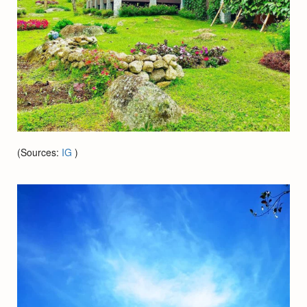
(Sources:
IG
)