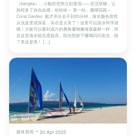
（bangka），小船的优势立刻显现——灵活穿梭，让
旅程多了份自由感，哈哈哈～ 第一站：珊瑚花园～
Coral Garden 船才开出去不到20分钟，海水颜色突然
从浅蓝变成深蓝，实在是太美了！这里可以游泳和浮潜
哦！大家可以看到成片的鹿角珊瑚像海底森林一样，而
且这里海水能见度超高，阳光照射下珊瑚闪闪发光，除
了美还是美！ […]
媒体新闻
20 Apr 2025