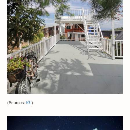
(Sources:
IG
)