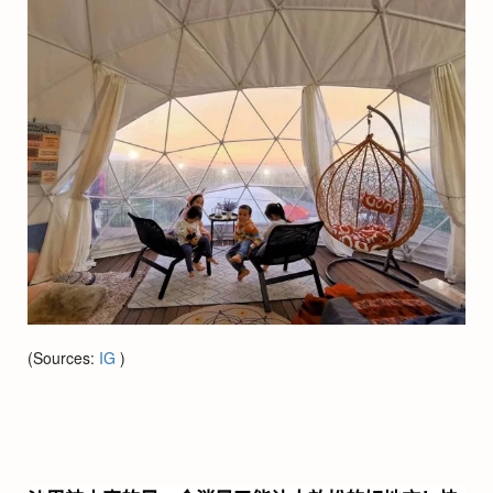
(Sources:
IG
)