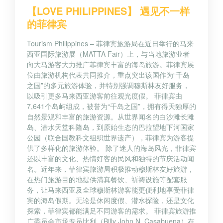
【LOVE PHILIPPINES】 遇见不一样
的菲律宾
Tourism Philippines – 菲律宾旅游局在近日举行的马来
西亚国际旅游展（MATTA Fair）上，与当地旅游业者
向大马游客大力推广菲律宾丰富的海岛旅游。菲律宾展
位由旅游机构代表共同推介，重点突出该国作为“千岛
之国”的多元旅游体验，并特别强调穆斯林友好服务，
以吸引更多马来西亚游客前往观光度假。 菲律宾由
7,641个岛屿组成，被誉为“千岛之国”，拥有得天独厚的
自然景观和丰富的旅游资源。从世界闻名的白沙滩长滩
岛、潜水天堂科隆岛，到原始生态的巴拉望地下河国家
公园（联合国教科文组织世界遗产），菲律宾为游客提
供了多样化的旅游体验。 除了迷人的海岛风光，菲律宾
还以丰富的文化、热情好客的民风和独特的节庆活动闻
名。近年来，菲律宾旅游局积极推动穆斯林友好旅游，
在热门旅游目的地提供清真餐饮、祈祷设施等配套服
务，让马来西亚及全球穆斯林游客能更便利地享受菲律
宾的海岛假期。无论是休闲度假、潜水探险，还是文化
探索，菲律宾都能满足不同游客的需求。 菲律宾旅游推
广委员会市场专员比利（Billy John N. Casabuena）在