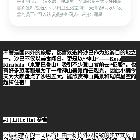
主题的设计，洗衣房、冲凉房，全部都超有太空feel!超
喜欢这种感觉的!✅共用卫生浴室间:一天清洁#两次!✅友
善的员工✅可以认识很多外国人✅评分:5颗星!
不管是国内外的旅客，都喜欢选择沙巴作为旅游目的地之
一。沙巴不仅以美食闻名，更是以“神山”——
Kota
Kinabalu
（京那巴鲁山）吸引不少登山者前去“征服”。也
有好多旅客都是为了一睹神山美景而去观光，因此小编今
天为大家盘点了沙巴五大，能欣赏神山美景和璀璨星空的
超棒住宿！
#1 | Little Hut
寒舍
小编超推荐的一间民宿！由一栋栋外观精致的独立式房子