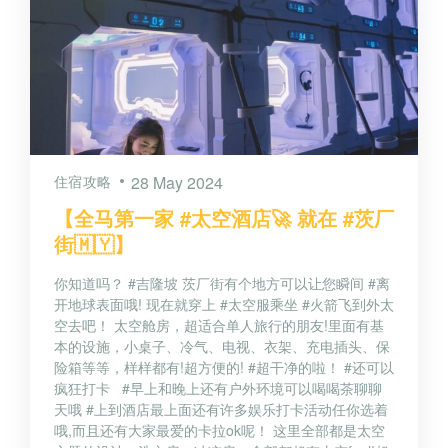
住宿攻略
28 May 2024
【全马第一家 #太空酒店🚀 就在 #茨厂
街🇲🇾】
你知道吗？ #吉隆坡 茨厂街有个地方可以让您瞬间 #离
开地球表面哦! 现在就穿上 #太空服乘坐 #火箭飞到外太
空去吧！ 太空舱房，超适合单人旅行的朋友!里面有基
本的设施，小桌子、冷气、电视、衣架、充电插头、保
险箱等等，样样都有!超方便的! #超干净的啦！ #还可以
疯狂打卡 #早上和晚上还有户外环境可以喝喝茶聊聊
天哦 #上到酒店最上面还有许多娱乐打卡活动任你选着
哦,而且还有大家最爱的卡拉ok呢！ 这里全部都是太空