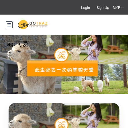
Login
Sign Up
MYR
Tag:
可爱