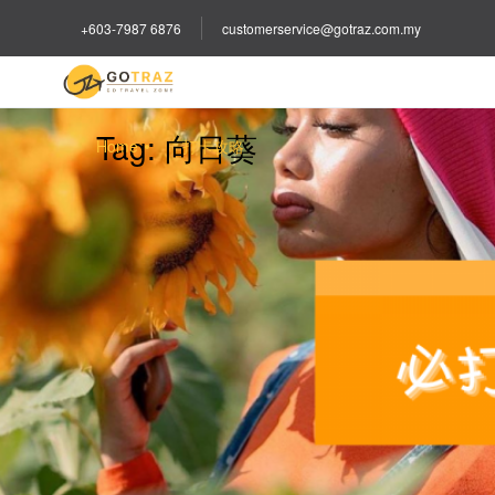
+603-7987 6876
customerservice@gotraz.com.my
Tag:
向日葵
Home
打卡攻略