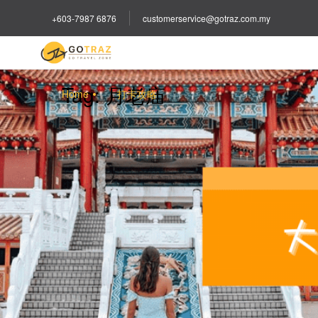
+603-7987 6876
customerservice@gotraz.com.my
Tag:
月老庙
Home
打卡攻略