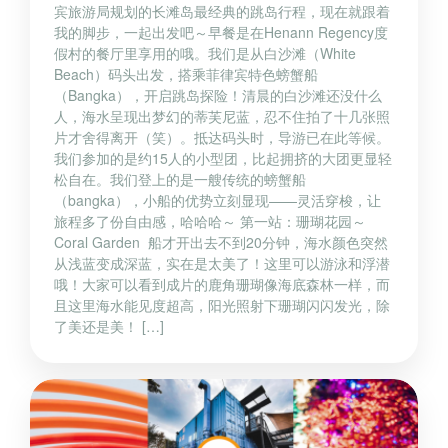
宾旅游局规划的长滩岛最经典的跳岛行程，现在就跟着
我的脚步，一起出发吧～早餐是在Henann Regency度
假村的餐厅里享用的哦。我们是从白沙滩（White
Beach）码头出发，搭乘菲律宾特色螃蟹船
（Bangka），开启跳岛探险！清晨的白沙滩还没什么
人，海水呈现出梦幻的蒂芙尼蓝，忍不住拍了十几张照
片才舍得离开（笑）。抵达码头时，导游已在此等候。
我们参加的是约15人的小型团，比起拥挤的大团更显轻
松自在。我们登上的是一艘传统的螃蟹船
（bangka），小船的优势立刻显现——灵活穿梭，让
旅程多了份自由感，哈哈哈～ 第一站：珊瑚花园～
Coral Garden 船才开出去不到20分钟，海水颜色突然
从浅蓝变成深蓝，实在是太美了！这里可以游泳和浮潜
哦！大家可以看到成片的鹿角珊瑚像海底森林一样，而
且这里海水能见度超高，阳光照射下珊瑚闪闪发光，除
了美还是美！ […]