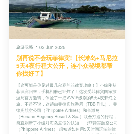
旅游攻略
03 Jun 2025
别再说不会玩菲律宾!【长滩岛+马尼拉
5天4夜行程大公开，连小众秘境都帮
你找好了】
【这可能是你见过最凡尔赛的菲律宾攻略！】小编刚从
菲律宾回来，手机相册已经炸了！这次受菲律宾国家旅
游局官方邀请，体验了一把VVVIP级别的5天4夜梦幻之
旅。不得不说，这趟由菲律宾旅游局（TBB PHL）、菲
律宾航空公司（Philippine Airlines）和长滩岛
（Henann Regency Resort & Spa）联合打造的行程，
简直刷新了小编对海岛度假的认知！ （菲律宾航空公司
（Philippine Airlines） 想知道如何用5天时间玩转菲律