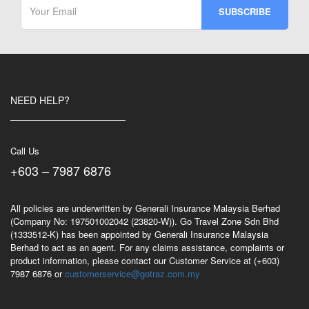
NEED HELP?
Call Us
+603 – 7987 6876
All policies are underwritten by Generali Insurance Malaysia Berhad
(Company No: 197501002042 (23820-W)). Go Travel Zone Sdn Bhd
(1333512-K) has been appointed by Generali Insurance Malaysia
Berhad to act as an agent. For any claims assistance, complaints or
product information, please contact our Customer Service at (+603)
7987 6876 or
customerservice@gotraz.com.my