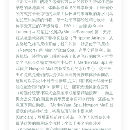
宾两大王牌目的地？这份官方认证的攻略将带你住进赫
纳恩的泳池套房、体验菲航直飞的尊享服务，用最省心
的方式打卡最惊艳的风景！从长滩岛果冻般的海水到马
尼拉殖民风情的街巷，每一处细节都经过精心设计，让
你享受真正的VIP级待遇。 DAY 1｜吉隆坡(Kuala
Lumpur)→ 马尼拉/长滩岛(Manila/Boracay) 第一天行
程从凌晨就搭乘了菲律宾航空（Philippine Airlines）从
吉隆坡飞往马尼拉开始，我们的第一站是位于马尼拉
（Newport）的 Merlin/Yatai Spa。这里交通便利，靠
近机场，环境安静，瞬间洗去了长途飞行的疲惫～推荐
给坐飞机长久需要放松的小伙伴！ Merlin/Yatai Spa 是
菲律宾 Newport Mall 内备受欢迎的水疗中心，这里最
出名是就是他们的以提供菲律宾传统按摩体验而闻名，
这里可以享受1小时专业按摩,是采用菲律宾天然椰子精
油在配合独特的hilot按摩手法，能有效缓解旅途疲劳
（可选传统菲律宾式全身按摩或足部精油按摩），而且
男女是分开的,而且免费享受桑拿房和水疗池，还能在休
息区享用自助餐。 (Merlin/Yatai Spa, Newport Mall) 过
后我们就前往机场，搭乘航班前往卡提克兰
(Caticlan)，然后乘船前往长滩岛，入住了长滩岛其中
最受欢迎的四星级度假村，坐落于著名的白沙滩
（WhiteBeach）中心地带的Henann Regency Resort