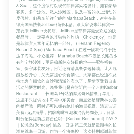
& Spa ，这个度假村以现代菲律宾风格设计，拥有豪华
客房、多个泳池、私人沙滩区，以及丰富的水上活动的
度假村。们乘车前往宁静的MarhabaBeach，途中在菲
律宾国民快餐Jollibee稍作休息。跟大家说来菲律宾一
定要来Jollibee快餐店。Jollibee是菲律宾最受欢迎的快
餐品牌，一定要点以其独特的炸鸡（Chickenjoy）也是
是菲律宾人童年记忆的一部分。 (Henann Regency
Resort & Spa) (Marhaba Beach) 在过一段我们终于抵
达了海滩。小众推荐！Marhaba Beach不仅是长滩岛少
有的宁静沙滩，更是穆斯林友好目的地——配备祈祷
室、保守泳装友好，附近还有清真餐饮选择哦。让人既
能放松身心，又无需担心饮食禁忌。大家都已经迫不及
待地奔向细软的白沙和清澈的海水了，尽情享受着自由
活动的惬意时光。晚餐我们是在附近的一个叫做Kasbar
Restaurant——长滩岛1号站的摩洛哥风情餐厅享用，
这里不只提供地中海与中东美食，而且还是穆斯林友善
的餐厅哦！同时还可以拥有绝佳的海景视野。清真认证
美食+无敌海景，招牌鹰嘴豆泥和混合烤肉必点，日落
时分记得提前占露台位哦~ (Kasbar Restaurant) DAY 2
｜长滩岛(Boracay) 跳岛一日游 第二天就是最期待的长
滩岛跳岛一日游。作为一个海岛控，这次特别感谢菲律