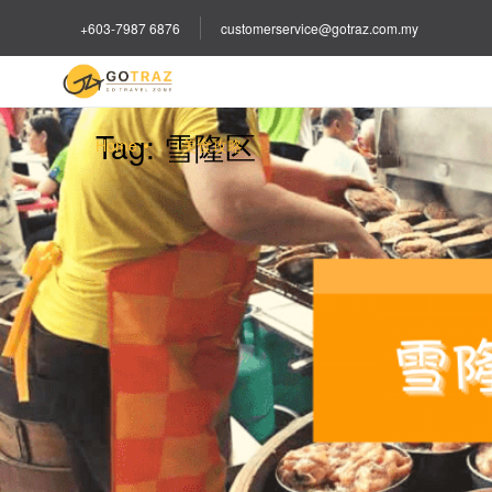
+603-7987 6876
customerservice@gotraz.com.my
Tag:
雪隆区
Home
美食攻略