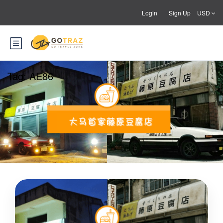
Login
Sign Up
USD
Tag:
AE86