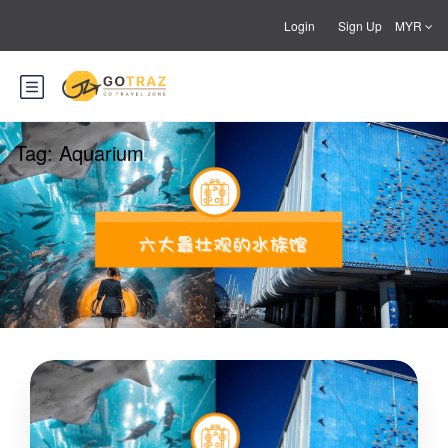
Login
Sign Up
MYR
Tag:
Aquarium