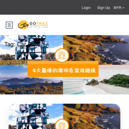
Login
Sign Up
MYR
Tag:
Car Pool