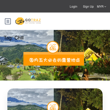
Login
Sign Up
MYR
Tag:
Chill