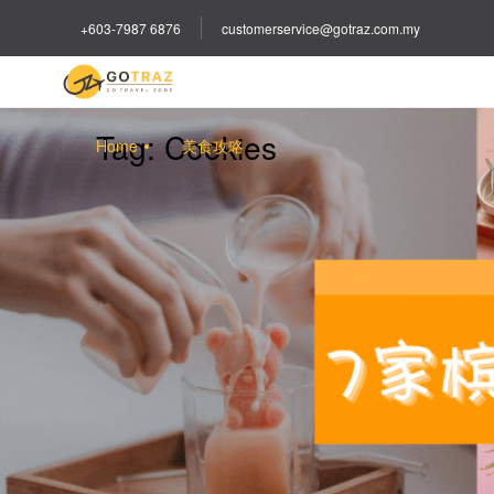
+603-7987 6876
customerservice@gotraz.com.my
Tag:
Cookies
Home
美食攻略