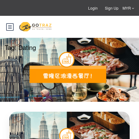
Login
Sign Up
MYR
Tag:
Dating