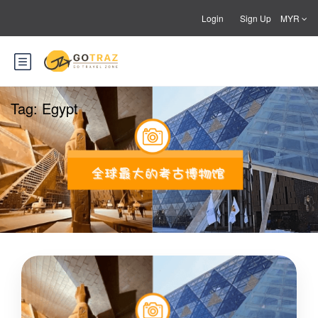
Login
Sign Up
MYR
Tag:
Egypt