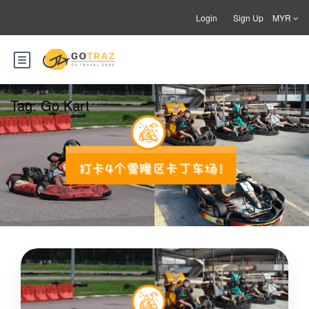
Login
Sign Up
MYR
Tag:
Go Kart