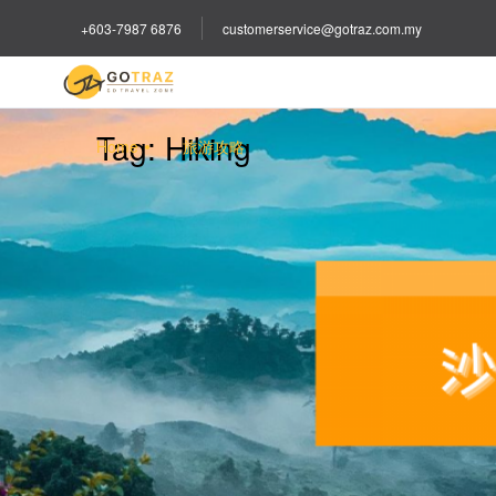
+603-7987 6876
customerservice@gotraz.com.my
Tag:
Hiking
Home
旅游攻略