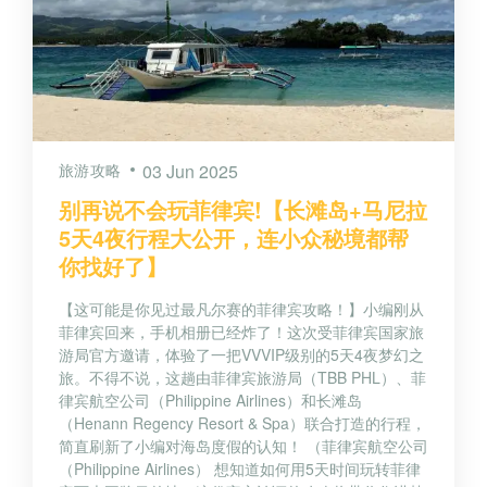
旅游攻略
03 Jun 2025
别再说不会玩菲律宾!【长滩岛+马尼拉
5天4夜行程大公开，连小众秘境都帮
你找好了】
【这可能是你见过最凡尔赛的菲律宾攻略！】小编刚从
菲律宾回来，手机相册已经炸了！这次受菲律宾国家旅
游局官方邀请，体验了一把VVVIP级别的5天4夜梦幻之
旅。不得不说，这趟由菲律宾旅游局（TBB PHL）、菲
律宾航空公司（Philippine Airlines）和长滩岛
（Henann Regency Resort & Spa）联合打造的行程，
简直刷新了小编对海岛度假的认知！ （菲律宾航空公司
（Philippine Airlines） 想知道如何用5天时间玩转菲律