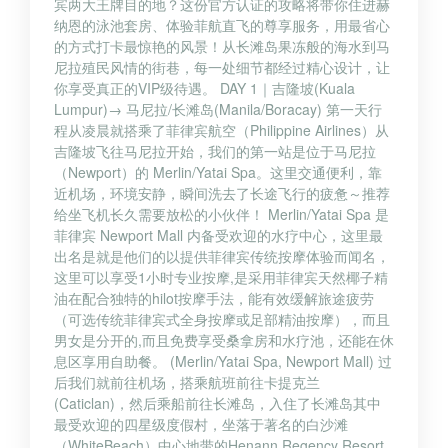
宾两大王牌目的地？这份官方认证的攻略将带你住进赫
纳恩的泳池套房、体验菲航直飞的尊享服务，用最省心
的方式打卡最惊艳的风景！从长滩岛果冻般的海水到马
尼拉殖民风情的街巷，每一处细节都经过精心设计，让
你享受真正的VIP级待遇。 DAY 1｜吉隆坡(Kuala
Lumpur)→ 马尼拉/长滩岛(Manila/Boracay) 第一天行
程从凌晨就搭乘了菲律宾航空（Philippine Airlines）从
吉隆坡飞往马尼拉开始，我们的第一站是位于马尼拉
（Newport）的 Merlin/Yatai Spa。这里交通便利，靠
近机场，环境安静，瞬间洗去了长途飞行的疲惫～推荐
给坐飞机长久需要放松的小伙伴！ Merlin/Yatai Spa 是
菲律宾 Newport Mall 内备受欢迎的水疗中心，这里最
出名是就是他们的以提供菲律宾传统按摩体验而闻名，
这里可以享受1小时专业按摩,是采用菲律宾天然椰子精
油在配合独特的hilot按摩手法，能有效缓解旅途疲劳
（可选传统菲律宾式全身按摩或足部精油按摩），而且
男女是分开的,而且免费享受桑拿房和水疗池，还能在休
息区享用自助餐。 (Merlin/Yatai Spa, Newport Mall) 过
后我们就前往机场，搭乘航班前往卡提克兰
(Caticlan)，然后乘船前往长滩岛，入住了长滩岛其中
最受欢迎的四星级度假村，坐落于著名的白沙滩
（WhiteBeach）中心地带的Henann Regency Resort