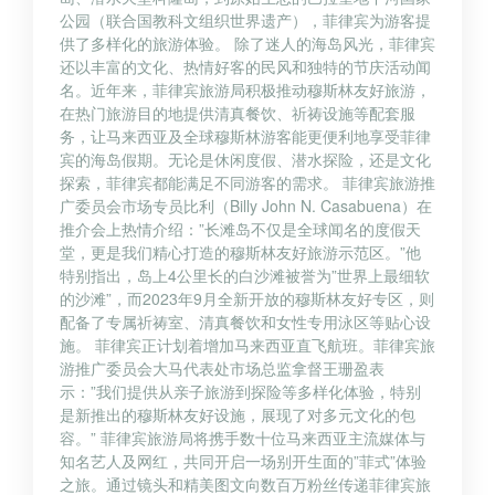
公园（联合国教科文组织世界遗产），菲律宾为游客提
供了多样化的旅游体验。 除了迷人的海岛风光，菲律宾
还以丰富的文化、热情好客的民风和独特的节庆活动闻
名。近年来，菲律宾旅游局积极推动穆斯林友好旅游，
在热门旅游目的地提供清真餐饮、祈祷设施等配套服
务，让马来西亚及全球穆斯林游客能更便利地享受菲律
宾的海岛假期。无论是休闲度假、潜水探险，还是文化
探索，菲律宾都能满足不同游客的需求。 菲律宾旅游推
广委员会市场专员比利（Billy John N. Casabuena）在
推介会上热情介绍：”长滩岛不仅是全球闻名的度假天
堂，更是我们精心打造的穆斯林友好旅游示范区。”他
特别指出，岛上4公里长的白沙滩被誉为”世界上最细软
的沙滩”，而2023年9月全新开放的穆斯林友好专区，则
配备了专属祈祷室、清真餐饮和女性专用泳区等贴心设
施。 菲律宾正计划着增加马来西亚直飞航班。菲律宾旅
游推广委员会大马代表处市场总监拿督王珊盈表
示：”我们提供从亲子旅游到探险等多样化体验，特别
是新推出的穆斯林友好设施，展现了对多元文化的包
容。” 菲律宾旅游局将携手数十位马来西亚主流媒体与
知名艺人及网红，共同开启一场别开生面的”菲式”体验
之旅。通过镜头和精美图文向数百万粉丝传递菲律宾旅