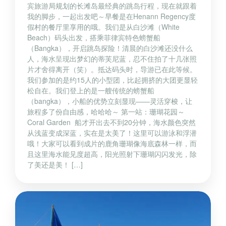
宾旅游局规划的长滩岛最经典的跳岛行程，现在就跟着
我的脚步，一起出发吧～早餐是在Henann Regency度
假村的餐厅里享用的哦。我们是从白沙滩（White
Beach）码头出发，搭乘菲律宾特色螃蟹船
（Bangka），开启跳岛探险！清晨的白沙滩还没什么
人，海水呈现出梦幻的蒂芙尼蓝，忍不住拍了十几张照
片才舍得离开（笑）。抵达码头时，导游已在此等候。
我们参加的是约15人的小型团，比起拥挤的大团更显轻
松自在。我们登上的是一艘传统的螃蟹船
（bangka），小船的优势立刻显现——灵活穿梭，让
旅程多了份自由感，哈哈哈～ 第一站：珊瑚花园～
Coral Garden 船才开出去不到20分钟，海水颜色突然
从浅蓝变成深蓝，实在是太美了！这里可以游泳和浮潜
哦！大家可以看到成片的鹿角珊瑚像海底森林一样，而
且这里海水能见度超高，阳光照射下珊瑚闪闪发光，除
了美还是美！ […]