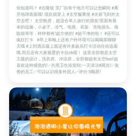
你知道吗？ #吉隆坡 茨厂街有个地方可以让您瞬间 #离
开地球表面哦! 现在就穿上 #太空服乘坐 #火箭飞到外太
空去吧！ 太空舱房，超适合单人旅行的朋友!里面有基
本的设施，小桌子、冷气、电视、衣架、充电插头、保
险箱等等，样样都有!超方便的! #超干净的啦！ #还可以
疯狂打卡 #早上和晚上还有户外环境可以喝喝茶聊聊
天哦 #上到酒店最上面还有许多娱乐打卡活动任你选着
哦,而且还有大家最爱的卡拉ok呢！ 这里全部都是太空
主题的设计，洗衣房、冲凉房，全部都超有太空feel!超
喜欢这种感觉的!✅共用卫生浴室间:一天清洁#两次!✅友
善的员工✅可以认识很多外国人✅评分:5颗星!