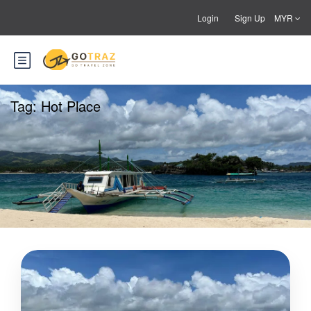
Login
Sign Up
MYR
Tag:
Hot Place