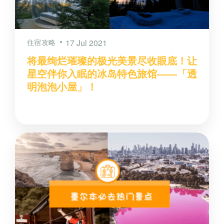
住宿攻略
17 Jul 2021
将最绚烂璀璨的极光美景尽收眼底！让
星空伴你入眠的冰岛特色旅馆——「透
明泡泡小屋」！