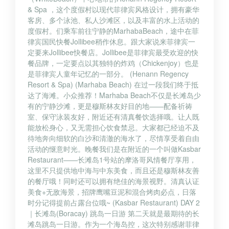
& Spa ，这个度假村以现代菲律宾风格设计，拥有豪华
客房、多个泳池、私人沙滩区，以及丰富的水上活动的
度假村。们乘车前往宁静的MarhabaBeach，途中在菲
律宾国民快餐Jollibee稍作休息。跟大家说来菲律宾一
定要来Jollibee快餐店。Jollibee是菲律宾最受欢迎的快
餐品牌，一定要点以其独特的炸鸡（Chickenjoy）也是
是菲律宾人童年记忆的一部分。 (Henann Regency
Resort & Spa) (Marhaba Beach) 在过一段我们终于抵
达了海滩。小众推荐！Marhaba Beach不仅是长滩岛少
有的宁静沙滩，更是穆斯林友好目的地——配备祈祷
室、保守泳装友好，附近还有清真餐饮选择哦。让人既
能放松身心，又无需担心饮食禁忌。大家都已经迫不及
待地奔向细软的白沙和清澈的海水了，尽情享受着自由
活动的惬意时光。晚餐我们是在附近的一个叫做Kasbar
Restaurant——长滩岛1号站的摩洛哥风情餐厅享用，
这里不只提供地中海与中东美食，而且还是穆斯林友善
的餐厅哦！同时还可以拥有绝佳的海景视野。清真认证
美食+无敌海景，招牌鹰嘴豆泥和混合烤肉必点，日落
时分记得提前占露台位哦~ (Kasbar Restaurant) DAY 2
｜长滩岛(Boracay) 跳岛一日游 第二天就是最期待的长
滩岛跳岛一日游。作为一个海岛控，这次特别感谢菲律