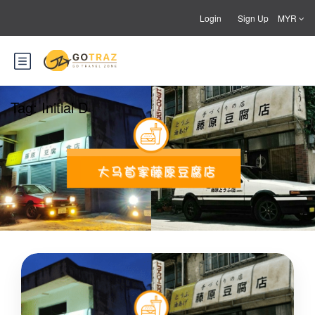
Login
Sign Up
MYR
Tag:
Initial D