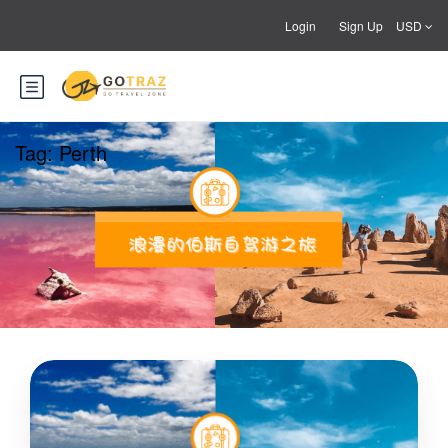
Login
Sign Up
USD
Tag:
Perth