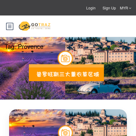
Login
Sign Up
MYR
Tag:
Provence