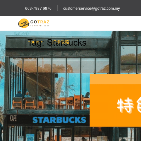
+603-7987 6876
customerservice@gotraz.com.my
Tag:
Starbucks
Home
打卡攻略