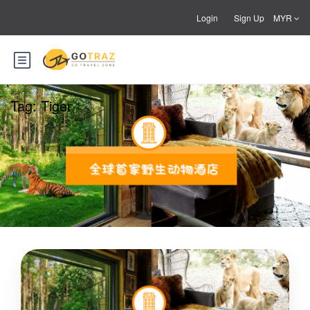
Login
Sign Up
MYR
Tag:
Tiger