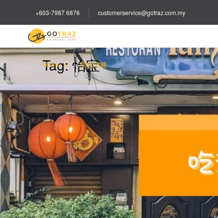
+603-7987 6876
customerservice@gotraz.com.my
Tag:
怡宝
Home
美食攻略