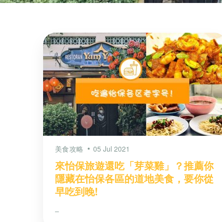
美食攻略
05 Jul 2021
來怡保旅遊還吃「芽菜雞」？推薦你
隱藏在怡保各區的道地美食，要你從
早吃到晚!
–