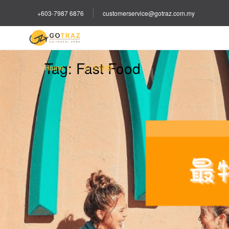
+603-7987 6876
customerservice@gotraz.com.my
Tag:
Fast Food
Home
打卡攻略