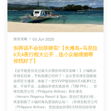
旅游攻略
03 Jun 2025
别再说不会玩菲律宾!【长滩岛+马尼拉
5天4夜行程大公开，连小众秘境都帮
你找好了】
【这可能是你见过最凡尔赛的菲律宾攻略！】小编刚从
菲律宾回来，手机相册已经炸了！这次受菲律宾国家旅
游局官方邀请，体验了一把VVVIP级别的5天4夜梦幻之
旅。不得不说，这趟由菲律宾旅游局（TBB PHL）、菲
律宾航空公司（Philippine Airlines）和长滩岛
（Henann Regency Resort & Spa）联合打造的行程，
简直刷新了小编对海岛度假的认知！ （菲律宾航空公司
（Philippine Airlines） 想知道如何用5天时间玩转菲律