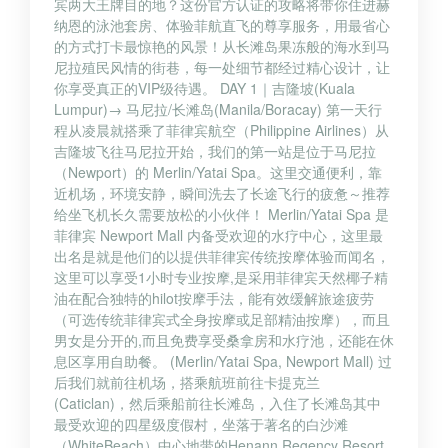
宾两大王牌目的地？这份官方认证的攻略将带你住进赫
纳恩的泳池套房、体验菲航直飞的尊享服务，用最省心
的方式打卡最惊艳的风景！从长滩岛果冻般的海水到马
尼拉殖民风情的街巷，每一处细节都经过精心设计，让
你享受真正的VIP级待遇。 DAY 1｜吉隆坡(Kuala
Lumpur)→ 马尼拉/长滩岛(Manila/Boracay) 第一天行
程从凌晨就搭乘了菲律宾航空（Philippine Airlines）从
吉隆坡飞往马尼拉开始，我们的第一站是位于马尼拉
（Newport）的 Merlin/Yatai Spa。这里交通便利，靠
近机场，环境安静，瞬间洗去了长途飞行的疲惫～推荐
给坐飞机长久需要放松的小伙伴！ Merlin/Yatai Spa 是
菲律宾 Newport Mall 内备受欢迎的水疗中心，这里最
出名是就是他们的以提供菲律宾传统按摩体验而闻名，
这里可以享受1小时专业按摩,是采用菲律宾天然椰子精
油在配合独特的hilot按摩手法，能有效缓解旅途疲劳
（可选传统菲律宾式全身按摩或足部精油按摩），而且
男女是分开的,而且免费享受桑拿房和水疗池，还能在休
息区享用自助餐。 (Merlin/Yatai Spa, Newport Mall) 过
后我们就前往机场，搭乘航班前往卡提克兰
(Caticlan)，然后乘船前往长滩岛，入住了长滩岛其中
最受欢迎的四星级度假村，坐落于著名的白沙滩
（WhiteBeach）中心地带的Henann Regency Resort