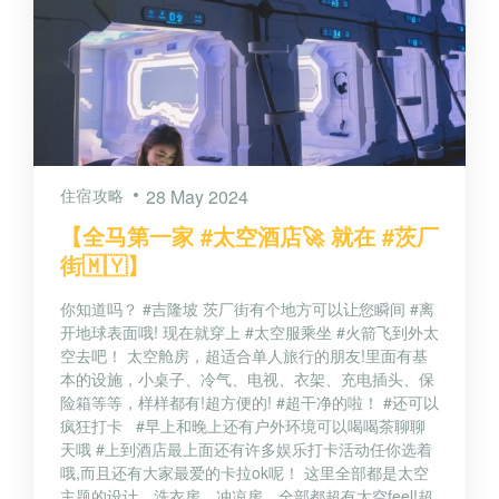
住宿攻略
28 May 2024
【全马第一家 #太空酒店🚀 就在 #茨厂
街🇲🇾】
你知道吗？ #吉隆坡 茨厂街有个地方可以让您瞬间 #离
开地球表面哦! 现在就穿上 #太空服乘坐 #火箭飞到外太
空去吧！ 太空舱房，超适合单人旅行的朋友!里面有基
本的设施，小桌子、冷气、电视、衣架、充电插头、保
险箱等等，样样都有!超方便的! #超干净的啦！ #还可以
疯狂打卡 #早上和晚上还有户外环境可以喝喝茶聊聊
天哦 #上到酒店最上面还有许多娱乐打卡活动任你选着
哦,而且还有大家最爱的卡拉ok呢！ 这里全部都是太空
主题的设计，洗衣房、冲凉房，全部都超有太空feel!超