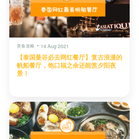
美食攻略
14 Aug 2021
【泰国曼谷必去网红餐厅】复古浪漫的
帆船餐厅，饱口福之余还能赏夕阳夜
景！