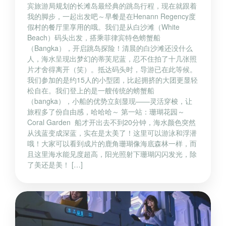
宾旅游局规划的长滩岛最经典的跳岛行程，现在就跟着
我的脚步，一起出发吧～早餐是在Henann Regency度
假村的餐厅里享用的哦。我们是从白沙滩（White
Beach）码头出发，搭乘菲律宾特色螃蟹船
（Bangka），开启跳岛探险！清晨的白沙滩还没什么
人，海水呈现出梦幻的蒂芙尼蓝，忍不住拍了十几张照
片才舍得离开（笑）。抵达码头时，导游已在此等候。
我们参加的是约15人的小型团，比起拥挤的大团更显轻
松自在。我们登上的是一艘传统的螃蟹船
（bangka），小船的优势立刻显现——灵活穿梭，让
旅程多了份自由感，哈哈哈～ 第一站：珊瑚花园～
Coral Garden 船才开出去不到20分钟，海水颜色突然
从浅蓝变成深蓝，实在是太美了！这里可以游泳和浮潜
哦！大家可以看到成片的鹿角珊瑚像海底森林一样，而
且这里海水能见度超高，阳光照射下珊瑚闪闪发光，除
了美还是美！ […]