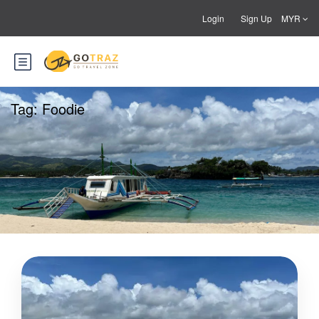
Login
Sign Up
MYR
Tag:
Foodie