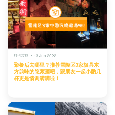
打卡攻略
13 Jun 2022
聚餐后去哪里？推荐雪隆区3家极具东
方韵味的隐藏酒吧，跟朋友一起小酌几
杯更是情调满满啦！