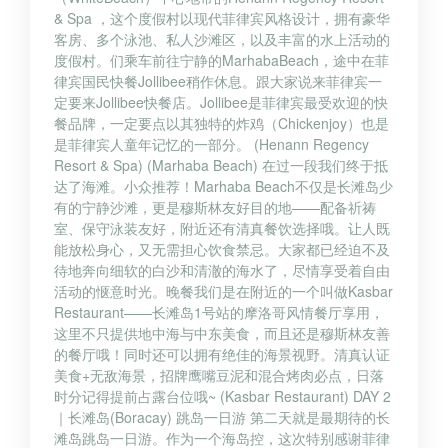
& Spa ，这个度假村以现代菲律宾风格设计，拥有豪华
客房、多个泳池、私人沙滩区，以及丰富的水上活动的
度假村。们乘车前往宁静的MarhabaBeach，途中在菲
律宾国民快餐Jollibee稍作休息。跟大家说来菲律宾一
定要来Jollibee快餐店。Jollibee是菲律宾最受欢迎的快
餐品牌，一定要点以其独特的炸鸡（Chickenjoy）也是
是菲律宾人童年记忆的一部分。 (Henann Regency
Resort & Spa) (Marhaba Beach) 在过一段我们终于抵
达了海滩。小众推荐！Marhaba Beach不仅是长滩岛少
有的宁静沙滩，更是穆斯林友好目的地——配备祈祷
室、保守泳装友好，附近还有清真餐饮选择哦。让人既
能放松身心，又无需担心饮食禁忌。大家都已经迫不及
待地奔向细软的白沙和清澈的海水了，尽情享受着自由
活动的惬意时光。晚餐我们是在附近的一个叫做Kasbar
Restaurant——长滩岛1号站的摩洛哥风情餐厅享用，
这里不只提供地中海与中东美食，而且还是穆斯林友善
的餐厅哦！同时还可以拥有绝佳的海景视野。清真认证
美食+无敌海景，招牌鹰嘴豆泥和混合烤肉必点，日落
时分记得提前占露台位哦~ (Kasbar Restaurant) DAY 2
｜长滩岛(Boracay) 跳岛一日游 第二天就是最期待的长
滩岛跳岛一日游。作为一个海岛控，这次特别感谢菲律