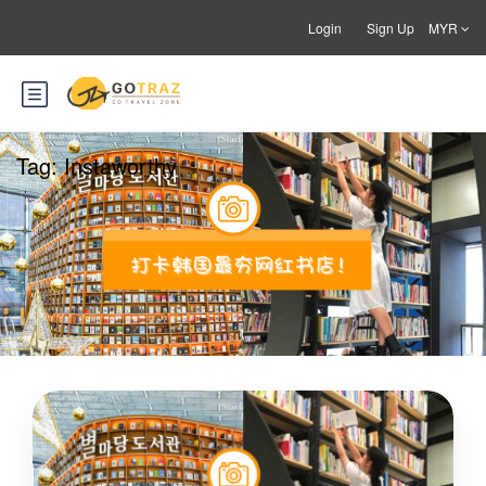
Login
Sign Up
MYR
Tag:
Instaworthy