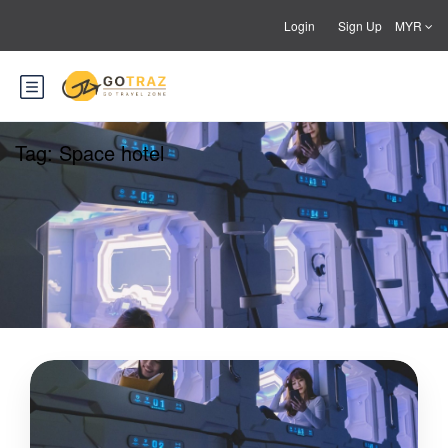
Login
Sign Up
MYR
Tag:
Space hotel