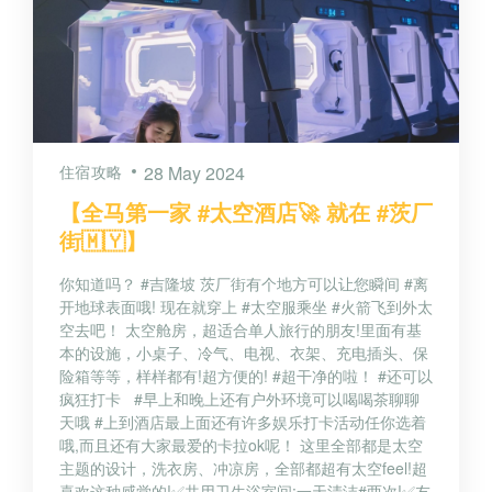
住宿攻略
28 May 2024
【全马第一家 #太空酒店🚀 就在 #茨厂
街🇲🇾】
你知道吗？ #吉隆坡 茨厂街有个地方可以让您瞬间 #离
开地球表面哦! 现在就穿上 #太空服乘坐 #火箭飞到外太
空去吧！ 太空舱房，超适合单人旅行的朋友!里面有基
本的设施，小桌子、冷气、电视、衣架、充电插头、保
险箱等等，样样都有!超方便的! #超干净的啦！ #还可以
疯狂打卡 #早上和晚上还有户外环境可以喝喝茶聊聊
天哦 #上到酒店最上面还有许多娱乐打卡活动任你选着
哦,而且还有大家最爱的卡拉ok呢！ 这里全部都是太空
主题的设计，洗衣房、冲凉房，全部都超有太空feel!超
喜欢这种感觉的!✅共用卫生浴室间:一天清洁#两次!✅友