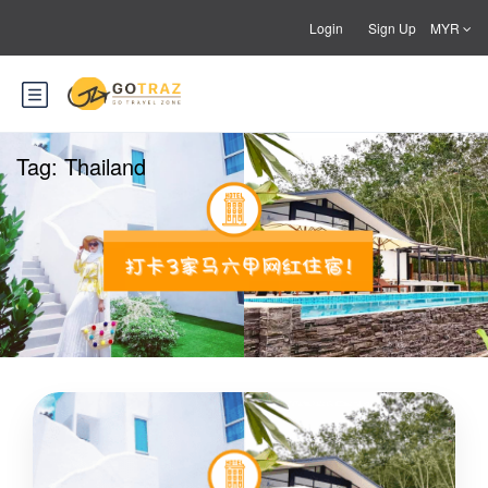
Login
Sign Up
MYR
Tag:
Thailand