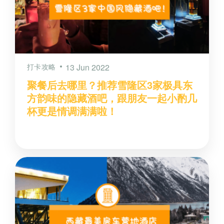
打卡攻略
13 Jun 2022
聚餐后去哪里？推荐雪隆区3家极具东
方韵味的隐藏酒吧，跟朋友一起小酌几
杯更是情调满满啦！